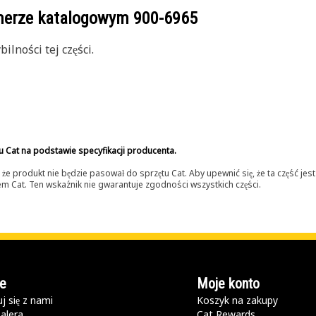
umerze katalogowym
900-6965
lności tej części.
u Cat na podstawie specyfikacji producenta.
 produkt nie będzie pasował do sprzętu Cat. Aby upewnić się, że ta część je
lerem Cat. Ten wskaźnik nie gwarantuje zgodności wszystkich części.
e
Moje konto
j się z nami
Koszyk na zakupy
alera
Cat Rewards