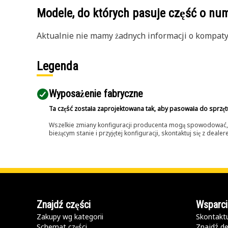
Modele, do których pasuje część o n
Aktualnie nie mamy żadnych informacji o kompatybi
Legenda
Wyposażenie fabryczne
Ta część została zaprojektowana tak, aby pasowała do sprzęt
Wszelkie zmiany konfiguracji producenta mogą spowodować, że
bieżącym stanie i przyjętej konfiguracji, skontaktuj się z dea
Znajdź części
Wsparci
Zakupy wg kategorii
Skontaktu
Schemat części
Znajdź de