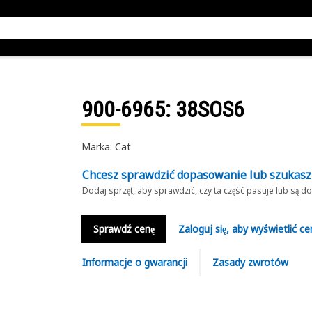
900-6965
: 38SOS6
Marka: Cat
Chcesz sprawdzić dopasowanie lub szukas
Dodaj sprzęt, aby sprawdzić, czy ta część pasuje lub są 
Sprawdź cenę
Zaloguj się, aby wyświetlić ce
Informacje o gwarancji
Zasady zwrotów