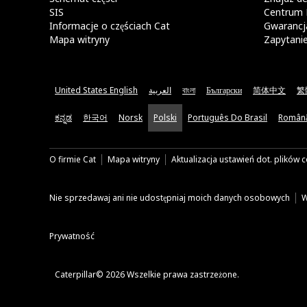
SIS
Centrum 
Informacje o częściach Cat
Gwarancja
Mapa witryny
Zapytani
United States English
العربية
বাংলা
Български
简体中文
繁
ಕನ್ನಡ
한국어
Norsk
Polski
Português Do Brasil
Român
O firmie Cat
Mapa witryny
Aktualizacja ustawień dot. plików 
Nie sprzedawaj ani nie udostępniaj moich danych osobowych
W
Prywatność
Caterpillar© 2026 Wszelkie prawa zastrzeżone.