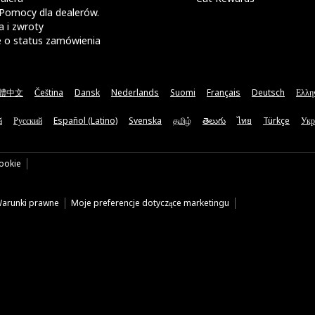
Pomocy dla dealerów.
 i zwroty
e o status zamówienia
體中文
Čeština
Dansk
Nederlands
Suomi
Français
Deutsch
Ελλη
ă
Русский
Español (Latino)
Svenska
தமிழ்
తెలుగు
ไทย
Türkçe
Укр
cookie
arunki prawne
Moje preferencje dotyczące marketingu