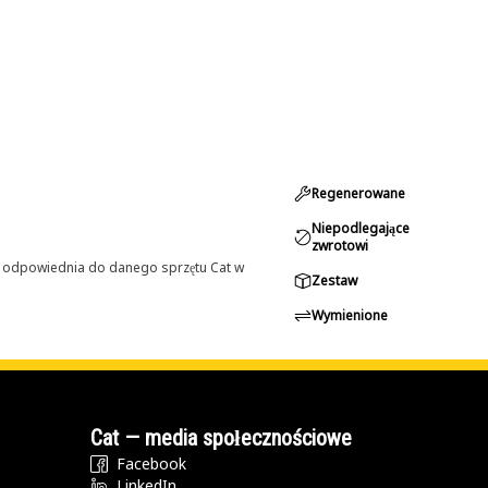
Regenerowane
Niepodlegające
zwrotowi
st odpowiednia do danego sprzętu Cat w
Zestaw
Wymienione
Cat — media społecznościowe
Facebook
LinkedIn