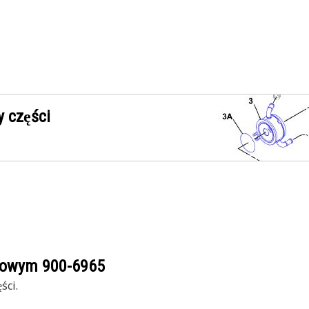
 części
ogowym
900-6965
ści.