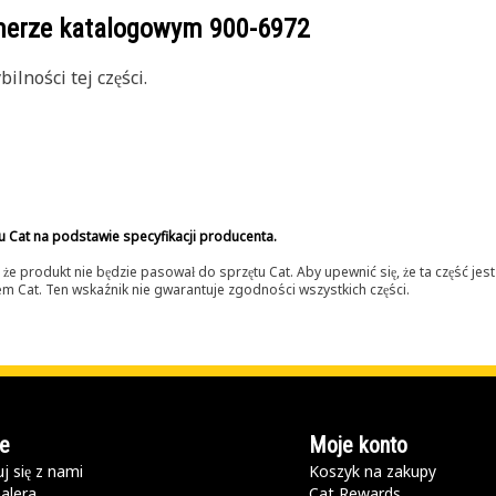
umerze katalogowym
900-6972
lności tej części.
u Cat na podstawie specyfikacji producenta.
 produkt nie będzie pasował do sprzętu Cat. Aby upewnić się, że ta część je
lerem Cat. Ten wskaźnik nie gwarantuje zgodności wszystkich części.
e
Moje konto
j się z nami
Koszyk na zakupy
alera
Cat Rewards