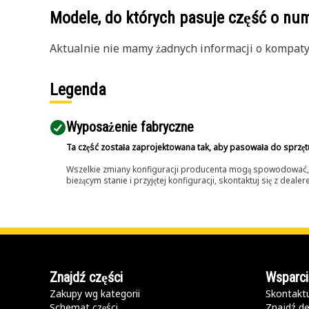
Modele, do których pasuje część o n
Aktualnie nie mamy żadnych informacji o kompatybi
Legenda
Wyposażenie fabryczne
Ta część została zaprojektowana tak, aby pasowała do sprzęt
Wszelkie zmiany konfiguracji producenta mogą spowodować, że
bieżącym stanie i przyjętej konfiguracji, skontaktuj się z dea
Znajdź części
Wsparci
Zakupy wg kategorii
Skontaktu
Schemat części
Znajdź de