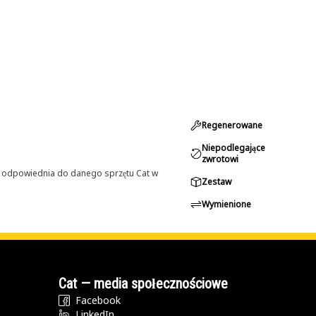
Regenerowane
Niepodlegające
zwrotowi
st odpowiednia do danego sprzętu Cat w
Zestaw
Wymienione
Cat — media społecznościowe
Facebook
LinkedIn