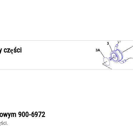
 części
ogowym
900-6972
ści.