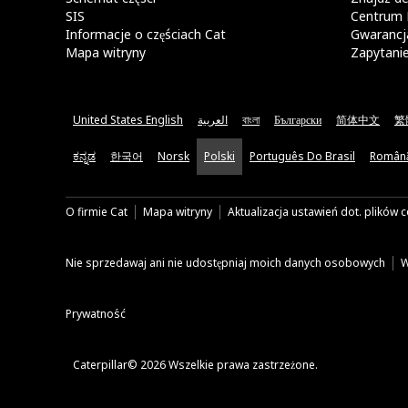
SIS
Centrum 
Informacje o częściach Cat
Gwarancja
Mapa witryny
Zapytani
United States English
العربية
বাংলা
Български
简体中文
繁
ಕನ್ನಡ
한국어
Norsk
Polski
Português Do Brasil
Român
O firmie Cat
Mapa witryny
Aktualizacja ustawień dot. plików 
Nie sprzedawaj ani nie udostępniaj moich danych osobowych
W
Prywatność
Caterpillar© 2026 Wszelkie prawa zastrzeżone.