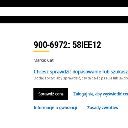
900-6972
: 58IEE12
Marka: Cat
Chcesz sprawdzić dopasowanie lub szukas
Dodaj sprzęt, aby sprawdzić, czy ta część pasuje lub są 
Sprawdź cenę
Zaloguj się, aby wyświetlić ce
Informacje o gwarancji
Zasady zwrotów