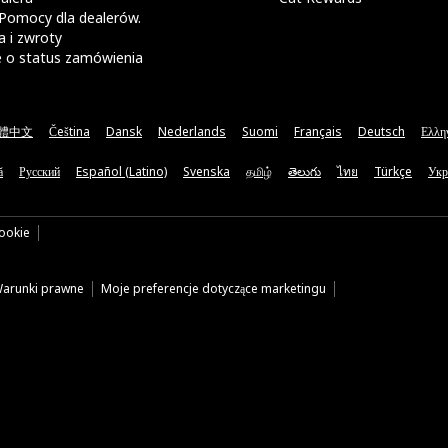
Pomocy dla dealerów.
 i zwroty
e o status zamówienia
體中文
Čeština
Dansk
Nederlands
Suomi
Français
Deutsch
Ελλη
ă
Русский
Español (Latino)
Svenska
தமிழ்
తెలుగు
ไทย
Türkçe
Укр
cookie
arunki prawne
Moje preferencje dotyczące marketingu