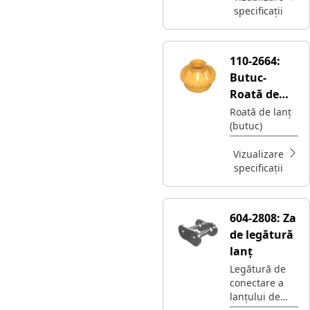
specificații
110-2664:
Butuc-
Roată de
lanț
Roată de lanț
(butuc)
Vizualizare
specificații
604-2808:
Za
de legătură
lanț
Legătură de
conectare a
lanțului de