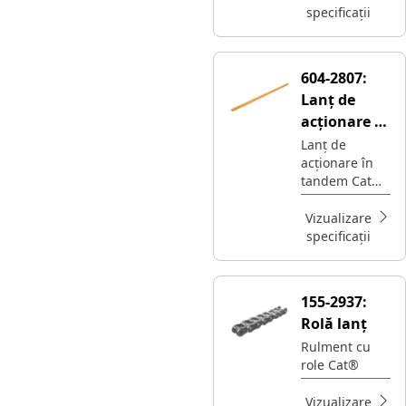
specificații
604-2807:
Lanț de
acționare în
tandem
Lanț de
acționare în
tandem Cat®
pentru
utilizarea pe
Vizualizare
miniîncărcăto
specificații
are
155-2937:
Rolă lanț
Rulment cu
role Cat®
Vizualizare