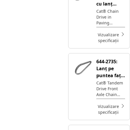
cu lanț
regenerator
Cat® Chain
Drive in
drum
Paving
Equipment
provides
Vizualizare
Reliable Power
specificații
Transmission
and Smooth
operation
644-2735:
Lanț pe
puntea față
cu
Cat® Tandem
Drive Front
acționare
Axle Chain
tandem cu
transmits
56 de
rotational
Vizualizare
legături
power from
specificații
the
transmission
to the front