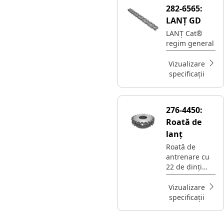
282-6565:
LANȚ GD
LANȚ Cat®
regim general
Vizualizare
specificații
276-4450:
Roată de
lanț
Roată de
antrenare cu
22 de dinți
Cat® pentru
greblă de
Vizualizare
teren
specificații