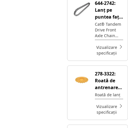
644-2742:
axles,
Lanț pe
enabling the
equipment to
puntea față
move
cu
Cat® Tandem
Drive Front
acționare
Axle Chain
tandem cu
transmits
50 de
rotational
Vizualizare
legături
power from
specificații
the
transmission
to the front
278-3322:
axles,
Roată de
enabling the
equipment to
antrenare
move
finală
Roată de lanț
Vizualizare
specificații