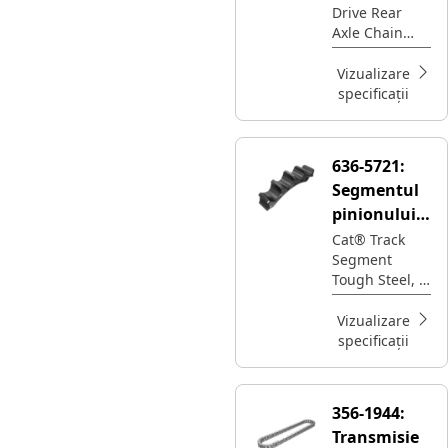
Drive Rear
acționare
Axle Chain
tandem cu
transmits
66 de
rotational
Vizualizare
legături
power from
specificații
the
transmission
to the rear
636-5721:
axles,
Segmentul
enabling the
equipment to
pinionului
move
de
Cat® Track
Segment
suprimare a
Tough Steel, 6
sunetului
Bolts, 5 Teeth,
cu 25 de
260.35mm
Vizualizare
dinți
Track Pitch
specificații
356-1944:
Transmisie