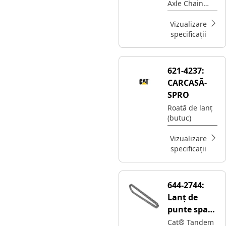
Axle Chain
tandem cu
transmits
80 de
rotational
Vizualizare
legături
power from
specificații
the
transmission
to the rear
621-4237:
axles,
CARCASĂ-
enabling the
equipment to
SPRO
move
Roată de lanț
(butuc)
Vizualizare
specificații
644-2744:
Lanț de
punte spate
cu
Cat® Tandem