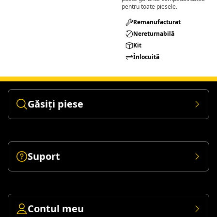
pentru toate piesele.
Remanufacturat​
Nereturnabilă
Kit
Înlocuită
Găsiți piese
Suport
Contul meu