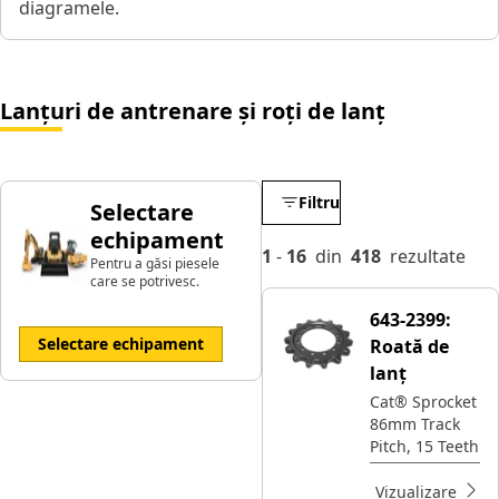
diagramele.
Lanțuri de antrenare și roți de lanț
Filtru
Selectare
echipament
1
-
16
din
418
rezultate
Pentru a găsi piesele
care se potrivesc.
643-2399:
Selectare echipament
Roată de
lanț
Cat® Sprocket
86mm Track
Pitch, 15 Teeth
Vizualizare