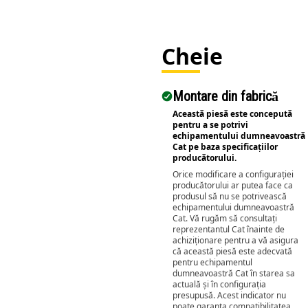
Cheie
Montare din fabrică
Această piesă este concepută
pentru a se potrivi
echipamentului dumneavoastră
Cat pe baza specificațiilor
producătorului.
Orice modificare a configurației
producătorului ar putea face ca
produsul să nu se potrivească
echipamentului dumneavoastră
Cat. Vă rugăm să consultați
reprezentantul Cat înainte de
achiziționare pentru a vă asigura
că această piesă este adecvată
pentru echipamentul
dumneavoastră Cat în starea sa
actuală și în configurația
presupusă. Acest indicator nu
poate garanta compatibilitatea