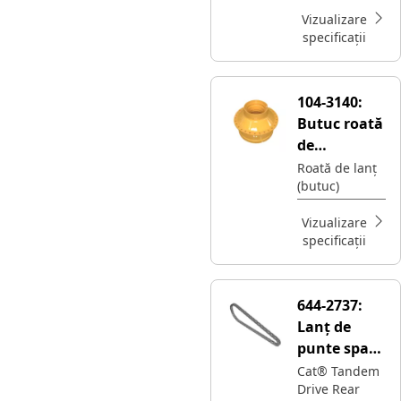
acționare în
tandem Cat®
Vizualizare
specificații
104-3140:
Butuc roată
de
antrenare
Roată de lanț
(butuc)
finală
Vizualizare
specificații
644-2737:
Lanț de
punte spate
cu
Cat® Tandem
Drive Rear
acționare