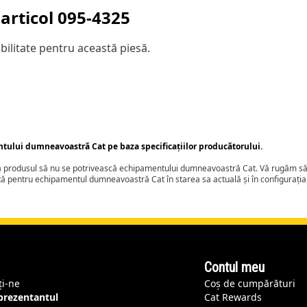
articol
095-4325
ilitate pentru această piesă.
ntului dumneavoastră Cat pe baza specificațiilor producătorului.
ca produsul să nu se potrivească echipamentului dumneavoastră Cat. Vă rugăm să 
tă pentru echipamentul dumneavoastră Cat în starea sa actuală și în configurați
Contul meu
ți-ne
Coș de cumpărături
eprezentantul
Cat Rewards