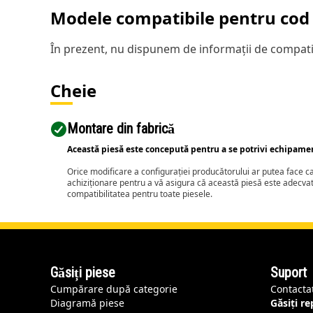
Modele compatibile pentru cod 
În prezent, nu dispunem de informații de compatib
Cheie
Montare din fabrică
Această piesă este concepută pentru a se potrivi echipame
Orice modificare a configurației producătorului ar putea face 
achiziționare pentru a vă asigura că această piesă este adecva
compatibilitatea pentru toate piesele.
Găsiți piese
Suport
Cumpărare după categorie
Contacta
Diagramă piese
Găsiți r