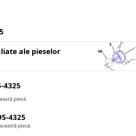
5
iate ale pieselor
5-4325
eastă piesă.
95-4325
această piesă.