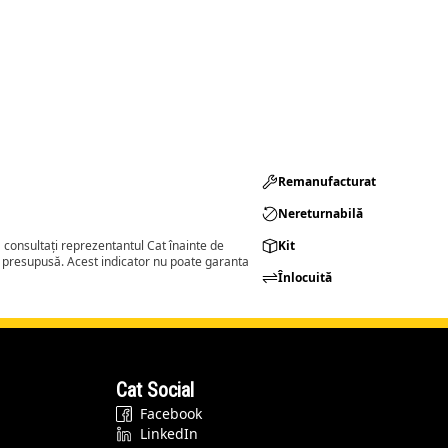
Remanufacturat​
Nereturnabilă
consultați reprezentantul Cat înainte de
Kit
a presupusă. Acest indicator nu poate garanta
Înlocuită
Cat Social
Facebook
LinkedIn