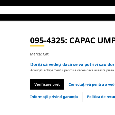
095-4325
: CAPAC UM
Marcă: Cat
Doriți să vedeți dacă se va potrivi sau dor
Adăugați echipamentul pentru a vedea dacă această piesă se
Verificare preț
Conectați-vă pentru a vede
Informații privind garanția
Politica de retu