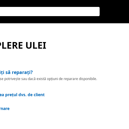
PLERE ULEI
iți să reparați?
 potrivește sau dacă există opțiuni de reparare disponibile.
a prețul dvs. de client
rnare