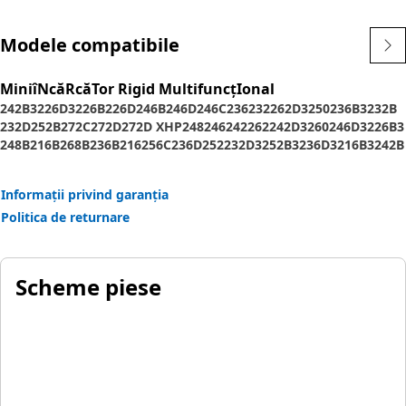
Modele compatibile
MiniîNcăRcăTor Rigid MultifuncţIonal
242B3
226D3
226B
226D
246B
246D
246C
236
232
262D3
250
236B3
232B
232D
252B
272C
272D
272D XHP
248
246
242
262
242D3
260
246D3
226B3
248B
216B
268B
236B
216
256C
236D
252
232D3
252B3
236D3
216B3
242B
242D
262B
262D
262C
228
272D2 XHP
226
272D3 XE
265
272D3
272D2
Informații privind garanția
Politica de returnare
Scheme piese