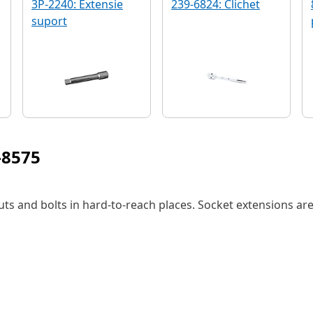
3P-2240: Extensie
239-6824: Clichet
suport
-8575
uts and bolts in hard-to-reach places. Socket extensions ar