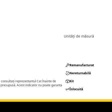
Unități de măsură
Remanufacturat​
Nereturnabilă
consultați reprezentantul Cat înainte de
Kit
a presupusă. Acest indicator nu poate garanta
Înlocuită