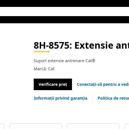
8H-8575
: Extensie a
Suport extensie antrenare Cat®
Marcă: Cat
Verificare preț
Conectați-vă pentru a vede
Informații privind garanția
Politica de retu