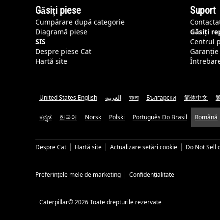
Găsiți piese
Suport
Cumpărare după categorie
Contacta
Diagramă piese
Găsiți r
SIS
Centrul 
Despre piese Cat
Garanție 
Hartă site
Întrebar
United States English
العربية
বাংলা
Български
简体中文
ಕನ್ನಡ
한국어
Norsk
Polski
Português Do Brasil
Română
Despre Cat
Hartă site
Actualizare setări cookie
Do Not Sell 
Preferințele mele de marketing
Confidențialitate
Caterpillar© 2026 Toate drepturile rezervate