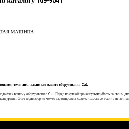
по каталогу
109-9541
ННАЯ МАШИНА
роизводителя специально для вашего оборудования Cat.
одойти к вашему оборудованию Cat. Перед покупкой проконсультируйтесь со своим диле
нфигурации. Этот индикатор не может гарантировать совместимость со всеми запчастями