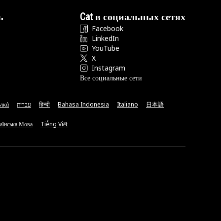
ь
Cat в социальных сетях
Facebook
LinkedIn
YouTube
X
Instagram
Все социальные сети
νικά
עברית
हिन्दी
Bahasa Indonesia
Italiano
日本語
аїнська Мова
Tiếng Việt