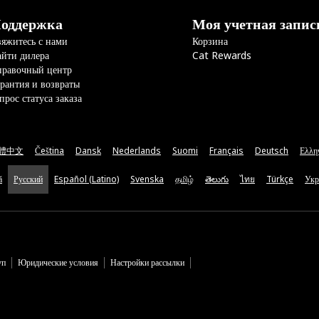
оддержка
Моя учетная запис
яжитесь с нами
Корзина
йти дилера
Cat Rewards
правочный центр
рантия и возвраты
прос статуса заказа
體中文
Čeština
Dansk
Nederlands
Suomi
Français
Deutsch
Ελλη
ă
Русский
Español (Latino)
Svenska
தமிழ்
తెలుగు
ไทย
Türkçe
Укр
уп
Юридические условия
Настройки рассылки