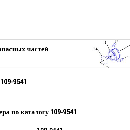
апасных частей
у
109-9541
ера по каталогу
109-9541