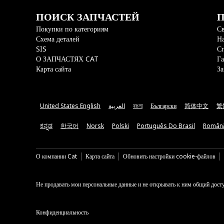
ПОИСК ЗАПЧАСТЕЙ
П
Покупки по категориям
Св
Схема деталей
На
SIS
С
О ЗАПЧАСТЯХ CAT
Га
Карта сайта
За
United States English
العربية
বাংলা
Български
简体中文
繁
ಕನ್ನಡ
한국어
Norsk
Polski
Português Do Brasil
Român
О компании Cat
Карта сайта
Обновить настройки cookie-файлов
Не продавать мои персональные данные и не открывать к ним общий дост
Конфиденциальность