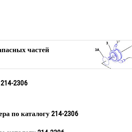
апасных частей
у
214-2306
ера по каталогу
214-2306