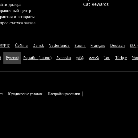
йти дилера
Cat Rewards
правочный центр
рантия и возвраты
прос статуса заказа
體中文
Čeština
Dansk
Nederlands
Suomi
Français
Deutsch
Ελλη
ă
Русский
Español (Latino)
Svenska
தமிழ்
తెలుగు
ไทย
Türkçe
Укр
уп
Юридические условия
Настройки рассылки