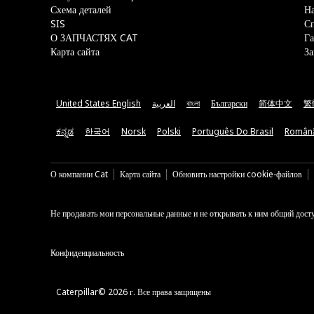
Схема деталей
На
SIS
С
О ЗАПЧАСТЯХ CAT
Га
Карта сайта
За
United States English
العربية
বাংলা
Български
简体中文
繁
ಕನ್ನಡ
한국어
Norsk
Polski
Português Do Brasil
Român
О компании Cat
Карта сайта
Обновить настройки cookie-файлов
Не продавать мои персональные данные и не открывать к ним общий дост
Конфиденциальность
Caterpillar© 2026 г. Все права защищены