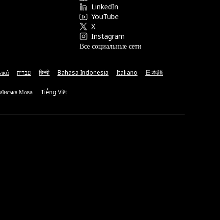
LinkedIn
YouTube
X
Instagram
Все социальные сети
νικά
עברית
हिन्दी
Bahasa Indonesia
Italiano
日本語
аїнська Мова
Tiếng Việt