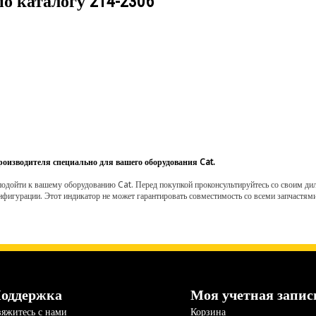
по каталогу
214-2306
роизводителя специально для вашего оборудования Cat.
одойти к вашему оборудованию Cat. Перед покупкой проконсультируйтесь со своим диле
нфигурации. Этот индикатор не может гарантировать совместимость со всеми запчастями
оддержка
Моя учетная запис
яжитесь с нами
Корзина