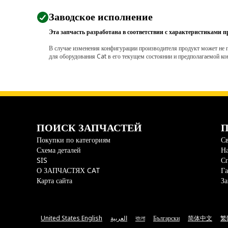
Заводское исполнение
Эта запчасть разработана в соответствии с характеристиками п
В случае изменения конфигурации производителя продукт может не п
для оборудования Cat в его текущем состоянии и предполагаемой ко
ПОИСК ЗАПЧАСТЕЙ
П
Покупки по категориям
Св
Схема деталей
На
SIS
С
О ЗАПЧАСТЯХ CAT
Га
Карта сайта
За
United States English
العربية
বাংলা
Български
简体中文
繁