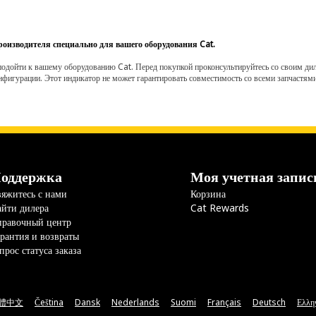
роизводителя специально для вашего оборудования Cat.
одойти к вашему оборудованию Cat. Перед покупкой проконсультируйтесь со своим диле
нфигурации. Этот индикатор не может гарантировать совместимость со всеми запчастями
оддержка
Моя учетная запис
яжитесь с нами
Корзина
йти дилера
Cat Rewards
правочный центр
рантия и возвраты
прос статуса заказа
體中文
Čeština
Dansk
Nederlands
Suomi
Français
Deutsch
Ελλη