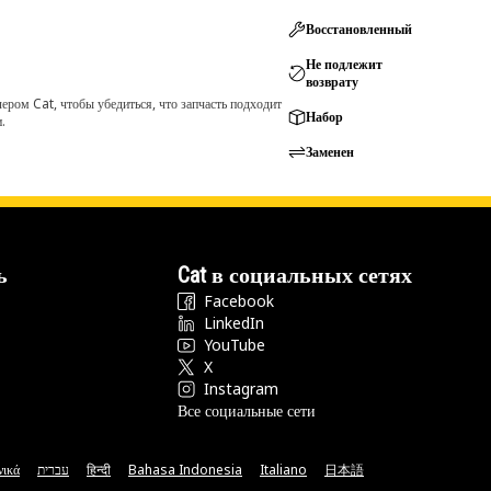
Восстановленный
Не подлежит
возврату
ром Cat, чтобы убедиться, что запчасть подходит
Набор
.
Заменен
ь
Cat в социальных сетях
Facebook
LinkedIn
YouTube
X
Instagram
Все социальные сети
νικά
עברית
हिन्दी
Bahasa Indonesia
Italiano
日本語