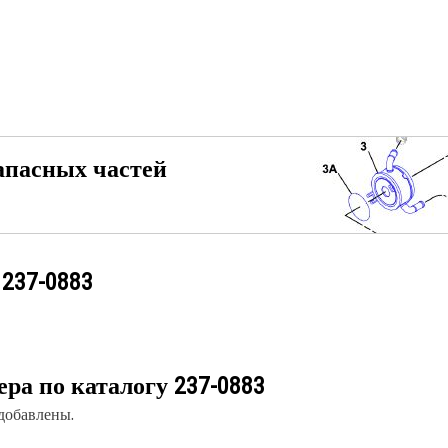
апасных частей
у
237-0883
ера по каталогу
237-0883
 добавлены.