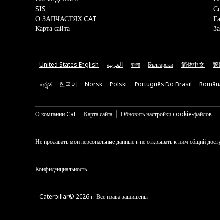
SIS
С
О ЗАПЧАСТЯХ CAT
Га
Карта сайта
За
United States English
العربية
বাংলা
Български
简体中文
繁
ಕನ್ನಡ
한국어
Norsk
Polski
Português Do Brasil
Român
О компании Cat
Карта сайта
Обновить настройки cookie-файлов
Не продавать мои персональные данные и не открывать к ним общий дост
Конфиденциальность
Caterpillar© 2026 г. Все права защищены