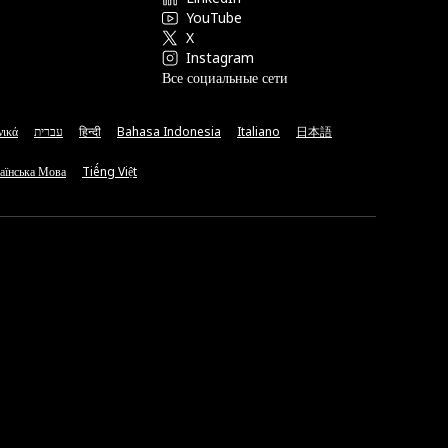
YouTube
X
Instagram
Все социальные сети
νικά
עברית
हिन्दी
Bahasa Indonesia
Italiano
日本語
аїнська Мова
Tiếng Việt