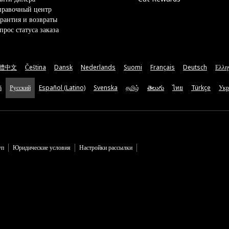
правочный центр
рантия и возвраты
прос статуса заказа
體中文
Čeština
Dansk
Nederlands
Suomi
Français
Deutsch
Ελλη
ă
Русский
Español (Latino)
Svenska
தமிழ்
తెలుగు
ไทย
Türkçe
Укр
уп
Юридические условия
Настройки рассылки