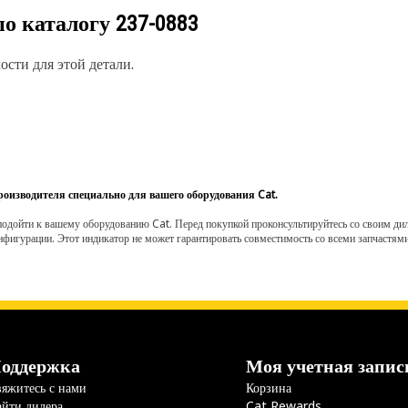
по каталогу
237-0883
сти для этой детали.
роизводителя специально для вашего оборудования Cat.
одойти к вашему оборудованию Cat. Перед покупкой проконсультируйтесь со своим диле
нфигурации. Этот индикатор не может гарантировать совместимость со всеми запчастями
оддержка
Моя учетная запис
яжитесь с нами
Корзина
йти дилера
Cat Rewards