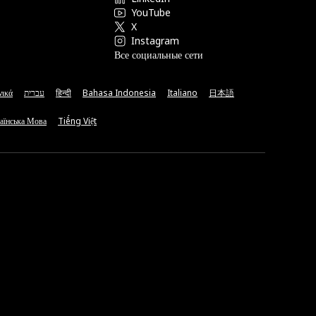
YouTube
X
Instagram
Все социальные сети
νικά
עברית
हिन्दी
Bahasa Indonesia
Italiano
日本語
аїнська Мова
Tiếng Việt