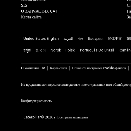
SIS
С
О ЗАПЧАСТЯХ CAT
Га
Карта сайта
За
United States English
العربية
বাংলা
Български
简体中文
繁
ಕನ್ನಡ
한국어
Norsk
Polski
Português Do Brasil
Român
О компании Cat
Карта сайта
Обновить настройки cookie-файлов
Не продавать мои персональные данные и не открывать к ним общий дост
Конфиденциальность
Caterpillar© 2026 г. Все права защищены