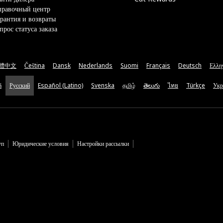
правочный центр
рантия и возвраты
прос статуса заказа
體中文
Čeština
Dansk
Nederlands
Suomi
Français
Deutsch
Ελλη
ă
Русский
Español (Latino)
Svenska
தமிழ்
తెలుగు
ไทย
Türkçe
Укр
уп
Юридические условия
Настройки рассылки