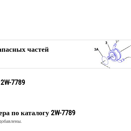
апасных частей
у
2W-7789
ера по каталогу
2W-7789
 добавлены.