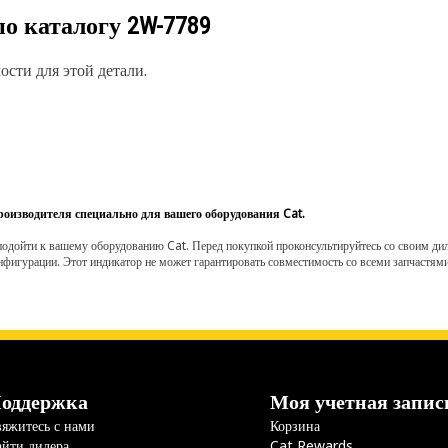
по каталогу
2W-7789
сти для этой детали.
роизводителя специально для вашего оборудования Cat.
одойти к вашему оборудованию Cat. Перед покупкой проконсультируйтесь со своим диле
нфигурации. Этот индикатор не может гарантировать совместимость со всеми запчастями
оддержка
Моя учетная запис
яжитесь с нами
Корзина
йти дилера
Cat Rewards