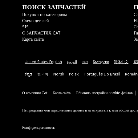
ПОИСК ЗАПЧАСТЕЙ
П
Покупки по категориям
Св
Схема деталей
На
SIS
С
О ЗАПЧАСТЯХ CAT
Га
Карта сайта
За
United States English
العربية
বাংলা
Български
简体中文
繁
ಕನ್ನಡ
한국어
Norsk
Polski
Português Do Brasil
Român
О компании Cat
Карта сайта
Обновить настройки cookie-файлов
Не продавать мои персональные данные и не открывать к ним общий дост
Конфиденциальность