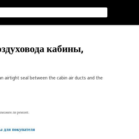
оздуховода кабины,
 airtight seal between the cabin air ducts and the
озможен ли ремонт.
ы для покупателя