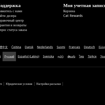
оддержка
Моя учетная запис
яжитесь с нами
Корзина
йти дилера
Cat Rewards
правочный центр
рантия и возвраты
прос статуса заказа
體中文
Čeština
Dansk
Nederlands
Suomi
Français
Deutsch
Ελλη
ă
Русский
Español (Latino)
Svenska
தமிழ்
తెలుగు
ไทย
Türkçe
Укр
уп
Юридические условия
Настройки рассылки