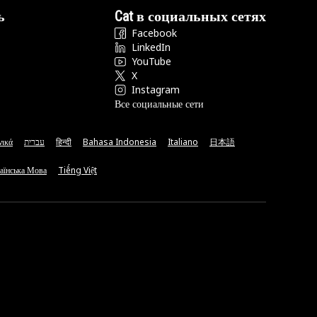
ь
Cat в социальных сетях
Facebook
LinkedIn
YouTube
X
Instagram
Все социальные сети
νικά
עברית
हिन्दी
Bahasa Indonesia
Italiano
日本語
аїнська Мова
Tiếng Việt