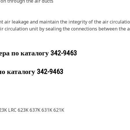
on through the air ducts
t air leakage and maintain the integrity of the air circulati
n air circulation unit by sealing the connections between the
ера по каталогу
342-9463
по каталогу
342-9463
623K LRC 623K 637K 631K 621K