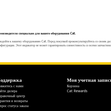
роизводителя специально для вашего оборудования Cat.
одойти к вашему оборудованию Cat. Перед покупкой проконсультируйтесь со своим диле
нфигурации. Этот индикатор не может гарантировать совместимость со всеми запчастями
оддержка
Моя учетная запис
яжитесь с нами
Корзина
йти дилера
Cat Rewards
правочный центр
рантия и возвраты
прос статуса заказа