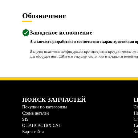
Обозначение
Заводское исполнение
Эта запчасть разработана в соответствии с характеристиками п
В случае изменения конфигурации производителя продукт может не п
для оборудования Cat в его текущем состоянии и предполагаемой ко
ПОИСК ЗАПЧАСТЕЙ
П
Покупки по категориям
Св
Схема деталей
На
SIS
С
О ЗАПЧАСТЯХ CAT
Га
Карта сайта
За