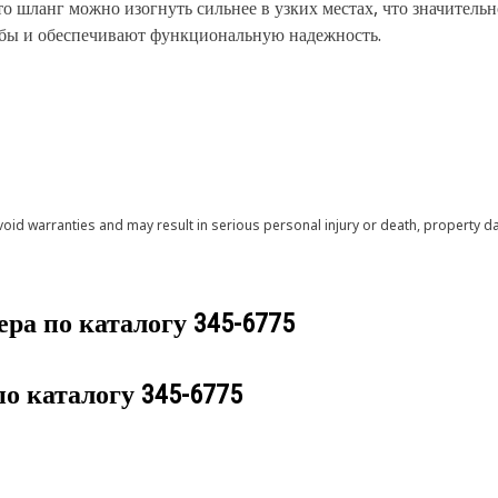
то шланг можно изогнуть сильнее в узких местах, что значитель
бы и обеспечивают функциональную надежность.
void warranties and may result in serious personal injury or death, property
ера по каталогу
345-6775
по каталогу
345-6775