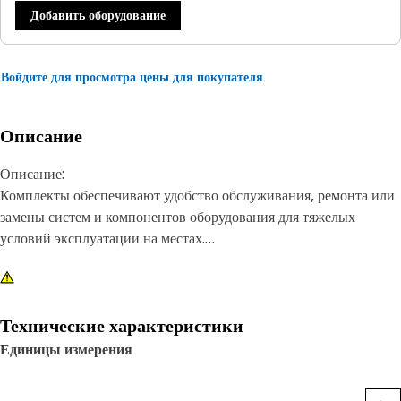
Добавить оборудование
Войдите для просмотра цены для покупателя
Описание
Описание:
Комплекты обеспечивают удобство обслуживания, ремонта или
замены систем и компонентов оборудования для тяжелых
условий эксплуатации на местах.
Атрибуты:
В комплект входят уплотнения.
Технические характеристики
Приложение:
Единицы измерения
Для получения дополнительной информации см. руководство
пользователя или обратитесь к местному дилеру компании Cat.