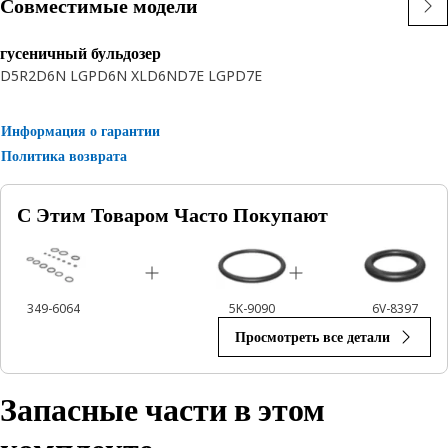
Совместимые модели
гусеничный бульдозер
D5R2
D6N LGP
D6N XL
D6N
D7E LGP
D7E
Информация о гарантии
Политика возврата
С Этим Товаром Часто Покупают
349-6064
5K-9090
6V-8397
Просмотреть все детали
Запасные части в этом