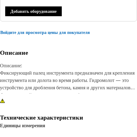
Добавить оборудование
Войдите для просмотра цены для покупателя
Описание
Описание:
Фиксирующий палец инструмента предназначен для крепления
инструмента или долота во время работы. Гидромолот — это
устройство для дробления бетона, камня и других материалов.
Фиксирующий палец инструмента обычно изготавливается из
металла и предназначен для установки через отверстие в
передней головке гидромолота с заходом в канавку или паз на
инструменте или долоте.
Технические характеристики
Единицы измерения
Характеристики: