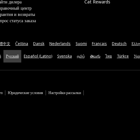
йти дилера
Cat Rewards
правочный центр
рантия и возвраты
прос статуса заказа
體中文
Čeština
Dansk
Nederlands
Suomi
Français
Deutsch
Ελλη
ă
Русский
Español (Latino)
Svenska
தமிழ்
తెలుగు
ไทย
Türkçe
Укр
уп
Юридические условия
Настройки рассылки