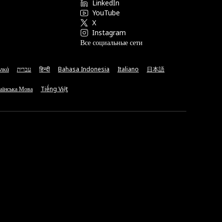
LinkedIn
YouTube
X
Instagram
Все социальные сети
νικά
עברית
हिन्दी
Bahasa Indonesia
Italiano
日本語
аїнська Мова
Tiếng Việt