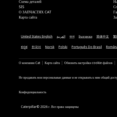
Схема деталей
На
SIS
С
О ЗАПЧАСТЯХ CAT
Га
Карта сайта
За
United States English
العربية
বাংলা
Български
简体中文
繁
ಕನ್ನಡ
한국어
Norsk
Polski
Português Do Brasil
Român
О компании Cat
Карта сайта
Обновить настройки cookie-файлов
Не продавать мои персональные данные и не открывать к ним общий дост
Конфиденциальность
Caterpillar© 2026 г. Все права защищены