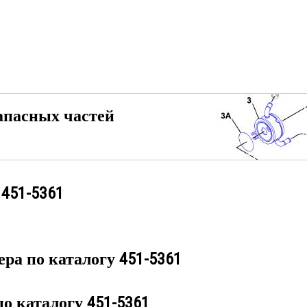
апасных частей
у
451-5361
ера по каталогу
451-5361
по каталогу
451-5361