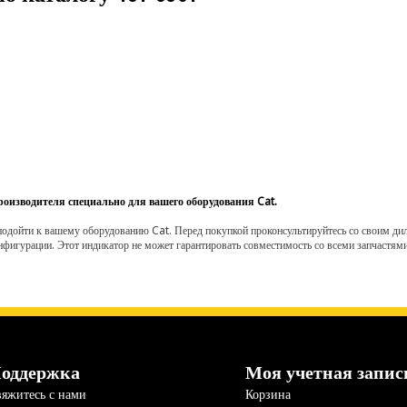
роизводителя специально для вашего оборудования Cat.
одойти к вашему оборудованию Cat. Перед покупкой проконсультируйтесь со своим диле
нфигурации. Этот индикатор не может гарантировать совместимость со всеми запчастями
оддержка
Моя учетная запис
яжитесь с нами
Корзина