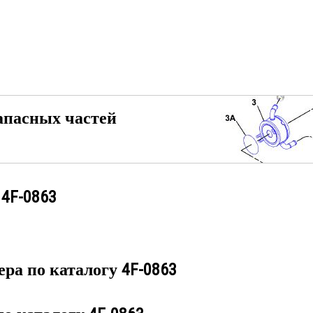
апасных частей
у
4F-0863
ера по каталогу
4F-0863