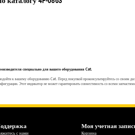
по каталогу
4F-0863
роизводителя специально для вашего оборудования Cat.
одойти к вашему оборудованию Cat. Перед покупкой проконсультируйтесь со своим диле
нфигурации. Этот индикатор не может гарантировать совместимость со всеми запчастями
оддержка
Моя учетная запис
яжитесь с нами
Корзина