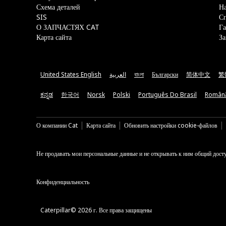
Схема деталей
На
SIS
С
О ЗАПЧАСТЯХ CAT
Га
Карта сайта
За
United States English
العربية
বাংলা
Български
简体中文
繁
ಕನ್ನಡ
한국어
Norsk
Polski
Português Do Brasil
Român
О компании Cat
Карта сайта
Обновить настройки cookie-файлов
Не продавать мои персональные данные и не открывать к ним общий дост
Конфиденциальность
Caterpillar© 2026 г. Все права защищены