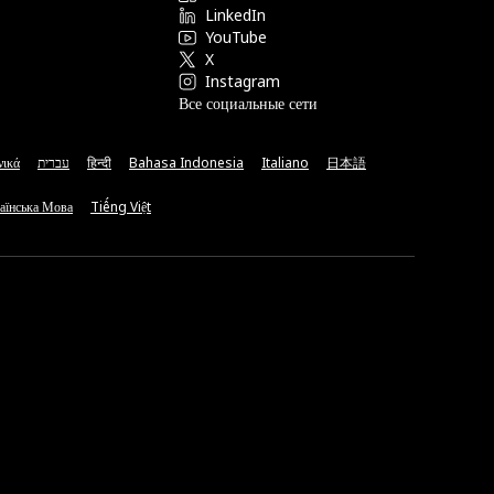
LinkedIn
YouTube
X
Instagram
Все социальные сети
νικά
עברית
हिन्दी
Bahasa Indonesia
Italiano
日本語
аїнська Мова
Tiếng Việt