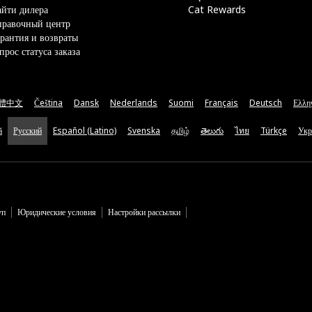
йти дилера
Cat Rewards
правочный центр
рантия и возвраты
прос статуса заказа
體中文
Čeština
Dansk
Nederlands
Suomi
Français
Deutsch
Ελλη
ă
Русский
Español (Latino)
Svenska
தமிழ்
తెలుగు
ไทย
Türkçe
Укр
уп
Юридические условия
Настройки рассылки