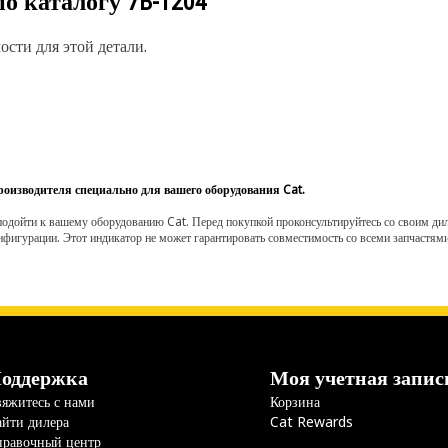
по каталогу
7B-1204
сти для этой детали.
роизводителя специально для вашего оборудования Cat.
одойти к вашему оборудованию Cat. Перед покупкой проконсультируйтесь со своим диле
нфигурации. Этот индикатор не может гарантировать совместимость со всеми запчастями
оддержка
Моя учетная запис
яжитесь с нами
Корзина
йти дилера
Cat Rewards
правочный центр