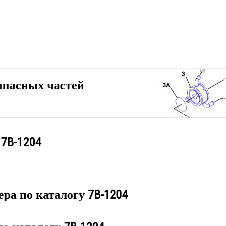
апасных частей
у
7B-1204
ера по каталогу
7B-1204