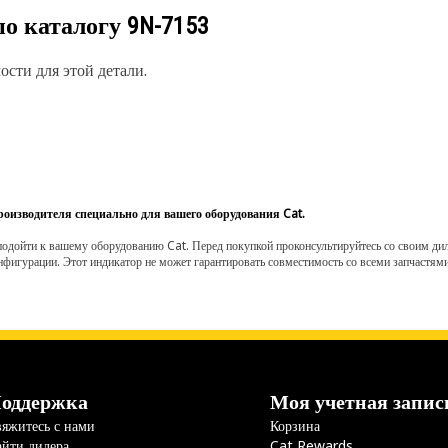
по каталогу
9N-7153
сти для этой детали.
роизводителя специально для вашего оборудования Cat.
одойти к вашему оборудованию Cat. Перед покупкой проконсультируйтесь со своим диле
нфигурации. Этот индикатор не может гарантировать совместимость со всеми запчастями
оддержка
Моя учетная запис
яжитесь с нами
Корзина
йти дилера
Cat Rewards