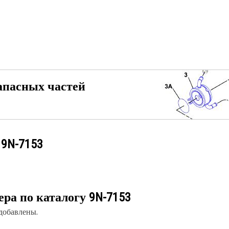
апасных частей
у
9N-7153
ера по каталогу
9N-7153
 добавлены.