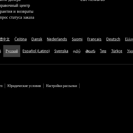
правочный центр
рантия и возвраты
прос статуса заказа
體中文
Čeština
Dansk
Nederlands
Suomi
Français
Deutsch
Ελλη
ă
Русский
Español (Latino)
Svenska
தமிழ்
తెలుగు
ไทย
Türkçe
Укр
уп
Юридические условия
Настройки рассылки