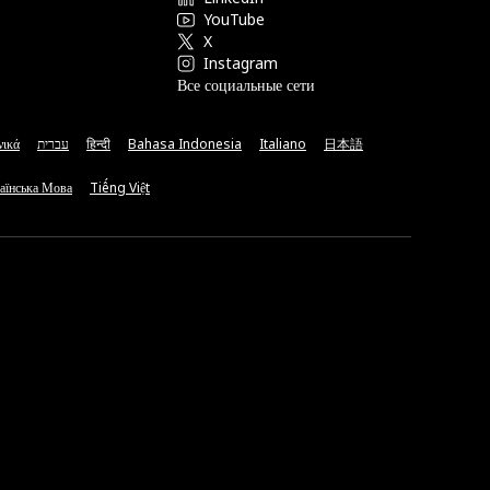
YouTube
X
Instagram
Все социальные сети
νικά
עברית
हिन्दी
Bahasa Indonesia
Italiano
日本語
аїнська Мова
Tiếng Việt