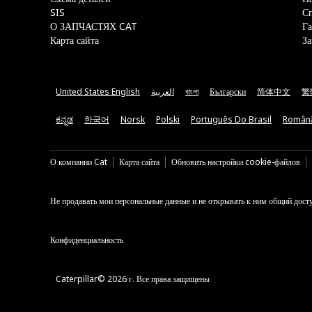
SIS
С
О ЗАПЧАСТЯХ CAT
Га
Карта сайта
За
United States English
العربية
বাংলা
Български
简体中文
繁
ಕನ್ನಡ
한국어
Norsk
Polski
Português Do Brasil
Român
О компании Cat
Карта сайта
Обновить настройки cookie-файлов
Не продавать мои персональные данные и не открывать к ним общий дост
Конфиденциальность
Caterpillar© 2026 г. Все права защищены