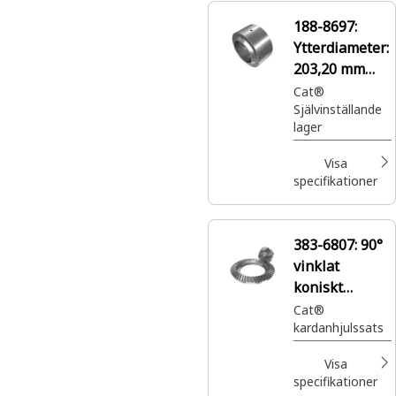
hastighet och
188-8697:
hög belastning.
Ytterdiameter:
203,20 mm
självinställand
Cat®
Självinställande
e lager
lager
Visa
specifikationer
383-6807:
90°
vinklat
koniskt
differentialdre
Cat®
kardanhjulssats
v
Visa
specifikationer