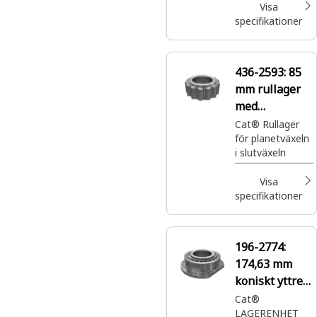
Visa
specifikationer
436-2593:
85
mm rullager
med
innerdiameter
Cat® Rullager
för planetväxeln
i slutväxeln
Visa
specifikationer
196-2774:
174,63 mm
koniskt yttre
rullager med
Cat®
LAGERENHET
fläns