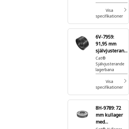
Visa
specifikationer
6V-7959:
91,95 mm
självjusterand
e lagerbana
Cat®
Självjusterande
med
lagerbana
innerdiameter
Visa
specifikationer
8H-9789:
72
mm kullager
med
ytterdiameter