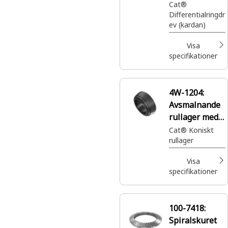
g
Cat®
Differentialringdr
ev (kardan)
Visa
specifikationer
4W-1204:
Avsmalnande
rullager med
innerdiameter
Cat® Koniskt
rullager
35 mm
Visa
specifikationer
100-7418:
Spiralskuret