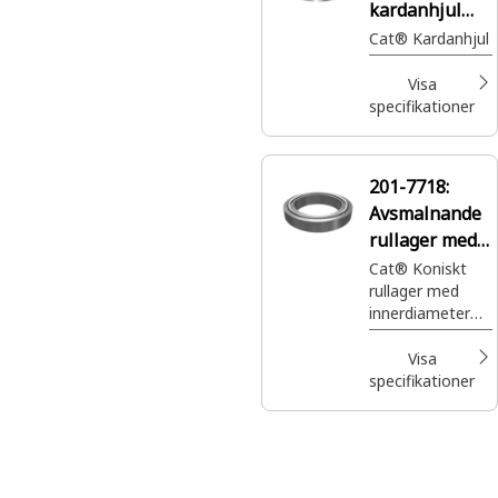
kardanhjul
med 53 kuggar
Cat® Kardanhjul
Visa
specifikationer
201-7718:
Avsmalnande
rullager med
innerdiameter
Cat® Koniskt
rullager med
479,25 mm
innerdiameter
479,25 mm som
används i
Visa
slutväxeln
specifikationer