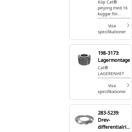
Köp Cat®
pinjong med 16
kuggar för
differentialdrev.
Den här
Visa
kuggpinjongen
specifikationer
används för att
överföra kraft
från drivaxeln till
198-3173:
axlarna.
Lagermontage
Cat®
LAGERENHET
Visa
specifikationer
283-5239:
Drev-
differentialrin