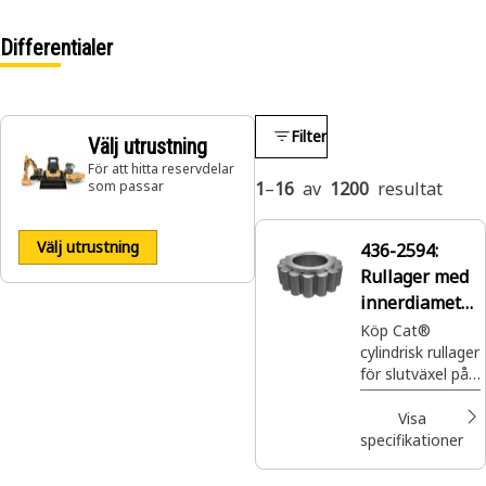
Differentialer
Filter
Välj utrustning
För att hitta reservdelar
som passar
1
–
16
av
1200
resultat
Välj utrustning
436-2594:
Rullager med
innerdiameter
101,62 mm
Köp Cat®
cylindrisk rullager
för slutväxel på
bergtruck. 436-
2594 är avsedd
Visa
för tillämpningar
specifikationer
med låg till
medelhög