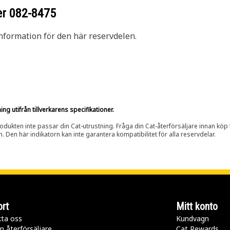
er
082-8475
nformation för den här reservdelen.
g utifrån tillverkarens specifikationer.
rodukten inte passar din Cat-utrustning. Fråga din Cat-återförsäljare innan köp fö
n. Den här indikatorn kan inte garantera kompatibilitet för alla reservdelar.
rt
Mitt konto
ta oss
Kundvagn
n återförsäljare
Cat Rewards