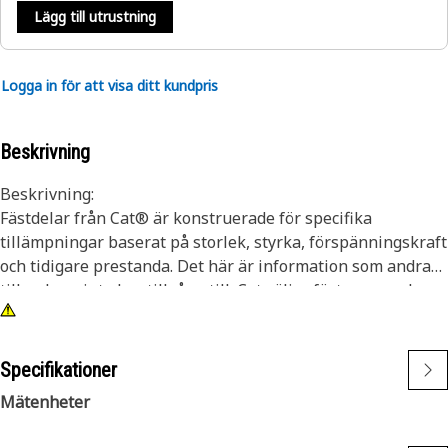
Lägg till utrustning
Logga in för att visa ditt kundpris
Beskrivning
Beskrivning:
Fästdelar från Cat® är konstruerade för specifika
tillämpningar baserat på storlek, styrka, förspänningskraft
och tidigare prestanda. Det här är information som andra
tillverkare inte har tillgång till. Cat väljer fästen som ska
hålla tills maskinen bör renoveras eller under hela
maskinens livslängd. Även om delar och fästen från andra
tillverkare kan verka lämpade för din maskin så har inget
Specifikationer
annat företag den kunskap om din utrustning som vi har.
Mätenheter
Egenskaper: