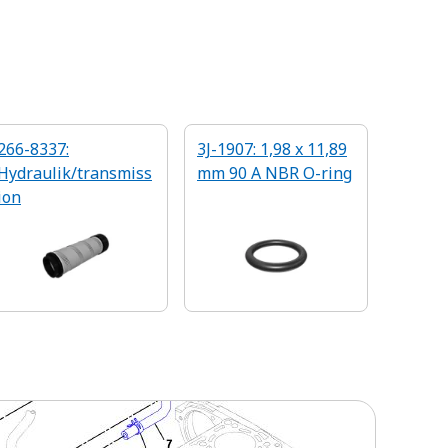
266-8337:
3J-1907: 1,98 x 11,89
Hydraulik/transmiss
mm 90 A NBR O-ring
ion