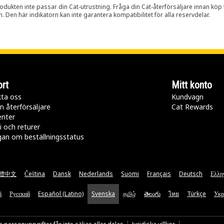
rodukten inte passar din Cat-utrustning. Fråga din Cat-återförsäljare innan köp fö
n. Den här indikatorn kan inte garantera kompatibilitet för alla reservdelar.
rt
Mitt konto
ta oss
Kundvagn
n återförsäljare
Cat Rewards
enter
i och returer
gan om beställningsstatus
體中文
Čeština
Dansk
Nederlands
Suomi
Français
Deutsch
Ελλη
ă
Русский
Español (Latino)
Svenska
தமிழ்
తెలుగు
ไทย
Türkçe
Укр