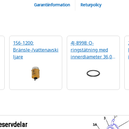
Garantiinformation
Returpolicy
156-1200:
4J-8998: O-
Bränsle-/vattenavski
ringstätning med
ljare
innerdiameter 36,09
mm
eservdelar