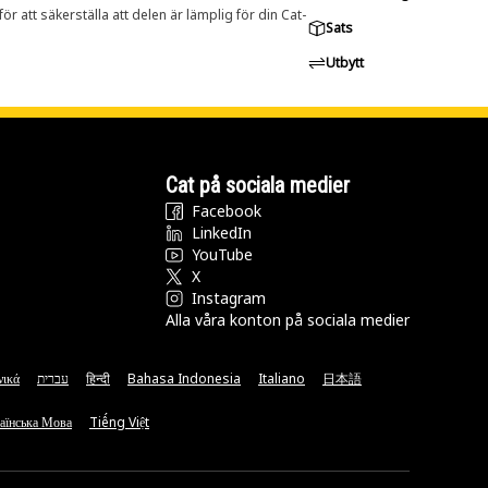
r att säkerställa att delen är lämplig för din Cat-
Sats
Utbytt
Cat på sociala medier
Facebook
LinkedIn
YouTube
X
Instagram
Alla våra konton på sociala medier
νικά
עברית
हिन्दी
Bahasa Indonesia
Italiano
日本語
аїнська Мова
Tiếng Việt