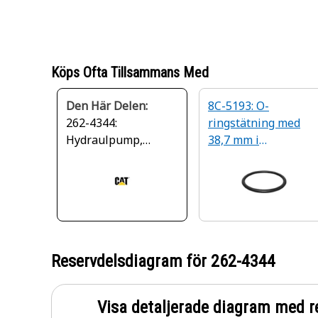
Köps Ofta Tillsammans Med
Den Här Delen:
8C-5193: O-
262-4344:
ringstätning med
Hydraulpump,
38,7 mm i
gjuten slang med
innerdiameter
innerdiameter på
31,8 mm
Reservdelsdiagram för
262-4344
Visa detaljerade diagram med r