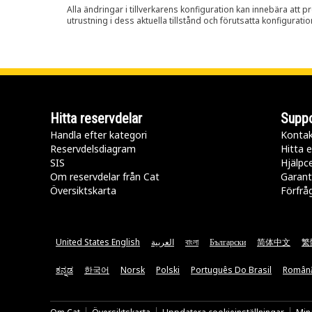
Alla ändringar i tillverkarens konfiguration kan innebära att p
utrustning i dess aktuella tillstånd och förutsatta konfiguratio
Hitta reservdelar
Suppo
Handla efter kategori
Kontak
Reservdelsdiagram
Hitta e
SIS
Hjälpc
Om reservdelar från Cat
Garant
Översiktskarta
Förfrå
United States English
العربية
বাংলা
Български
简体中文
繁
ಕನ್ನಡ
한국어
Norsk
Polski
Português Do Brasil
Român