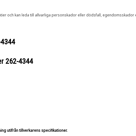
ier och kan leda till allvarliga personskador eller dödsfall, egendomsskador
-4344
er
262-4344
g utifrån tillverkarens specifikationer.