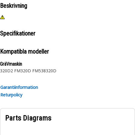
Beskrivning
Specifikationer
Kompatibla modeller
GräVmaskin
320D2 FM
320D FM
538
320D
Garantiinformation
Returpolicy
Parts Diagrams