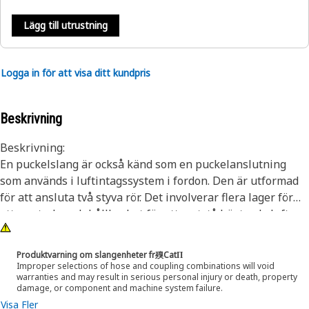
Lägg till utrustning
Logga in för att visa ditt kundpris
Beskrivning
Beskrivning:
En puckelslang är också känd som en puckelanslutning
som används i luftintagssystem i fordon. Den är utformad
för att ansluta två styva rör. Det involverar flera lager för
att ge styrka och hållbarhet för att motstå högtrycksluften
som strömmar genom slangen. Den inre ytan är slät för att
säkerställa optimalt luftflöde, medan den yttre ytan ofta är
Produktvarning om slangenheter fr殠CatΠ
räfflad eller strukturerad för förbättrat grepp och
Improper selections of hose and coupling combinations will void
warranties and may result in serious personal injury or death, property
motståndskraft mot nötning.
damage, or component and machine system failure.
Visa Fler