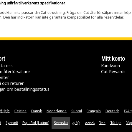
g utifrån tillverkarens specifikationer.
rodukten inte passar din Cat-utrustning. Fråga din Cat-återförsäljare innan köp fö
n. Den här indikatorn kan inte garantera kompatibilitet för alla reservdelar.
rt
Mitt konto
ta oss
Kundvagn
n återförsäljare
Cat Rewards
enter
i och returer
gan om beställningsstatus
體中文
Čeština
Dansk
Nederlands
Suomi
Français
Deutsch
Ελλη
ă
Русский
Español (Latino)
Svenska
தமிழ்
తెలుగు
ไทย
Türkçe
Укр