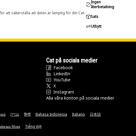
Ingen
återbetalning
r att säkerställa att delen är lämplig för din Cat-
Sats
Utbytt
Cat på sociala medier
Facebook
LinkedIn
YouTube
X
Instagram
Alla våra konton på sociala medier
νικά
עברית
हिन्दी
Bahasa Indonesia
Italiano
日本語
аїнська Мова
Tiếng Việt