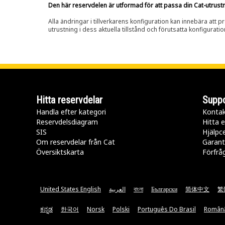
Den här reservdelen är utformad för att passa din Cat-utrustnin
Alla ändringar i tillverkarens konfiguration kan innebära att p
utrustning i dess aktuella tillstånd och förutsatta konfiguratio
Hitta reservdelar
Suppo
Handla efter kategori
Kontak
Reservdelsdiagram
Hitta e
SIS
Hjälpc
Om reservdelar från Cat
Garant
Översiktskarta
Förfrå
United States English
العربية
বাংলা
Български
简体中文
繁
ಕನ್ನಡ
한국어
Norsk
Polski
Português Do Brasil
Român