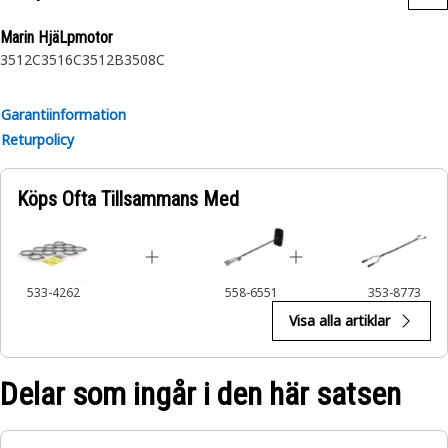
Marin HjäLpmotor
3512C
3516C
3512B
3508C
Garantiinformation
Returpolicy
Köps Ofta Tillsammans Med
533-4262
558-6551
353-8773
Visa alla artiklar
Delar som ingår i den här satsen