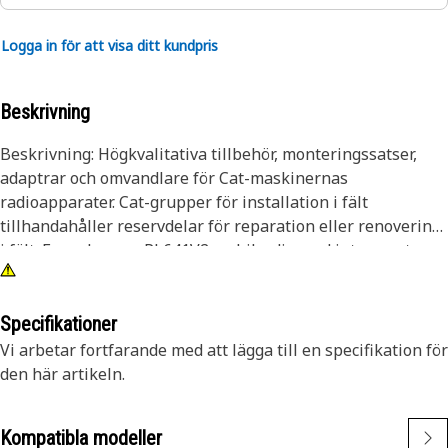
Logga in för att visa ditt kundpris
Beskrivning
Beskrivning: Högkvalitativa tillbehör, monteringssatser,
adaptrar och omvandlare för Cat-maskinernas
radioapparater. Cat-grupper för installation i fält
tillhandahåller reservdelar för reparation eller renovering
i fält. Egenskaper:• PL641V2 mobilradio med intern antenn•
Gruppen omfattar elektronisk styrmodul, anslutningslock,
flexibla fästen, kabelband, varningsetiketter och hårdvara
för eftermarknadstillämpningar• Kompatibilitet med 4G-
Specifikationer
nätverk• RoHS-klagomålTillämpning: Cats
Vi arbetar fortfarande med att lägga till en specifikation för
fältinstallationsgrupper möjliggör fältservice på tung
den här artikeln.
utrustning. Se din bruksanvisning eller kontakta din
återförsäljare för mer information.
Kompatibla modeller