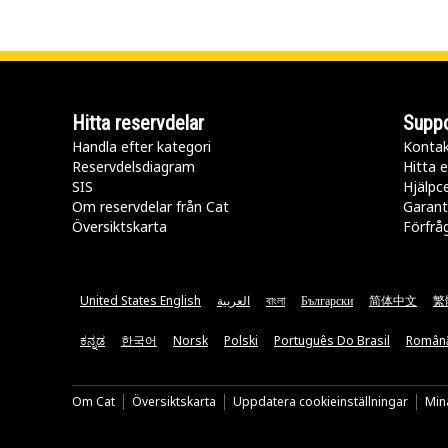
Hitta reservdelar
Suppo
Handla efter kategori
Kontak
Reservdelsdiagram
Hitta e
SIS
Hjälpc
Om reservdelar från Cat
Garant
Översiktskarta
Förfrå
United States English
العربية
বাংলা
Български
简体中文
繁
ಕನ್ನಡ
한국어
Norsk
Polski
Português Do Brasil
Român
Om Cat
Översiktskarta
Uppdatera cookieinställningar
Mina