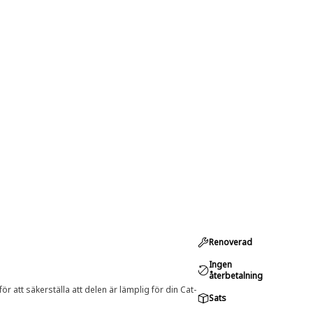
Renoverad
Ingen
återbetalning
r att säkerställa att delen är lämplig för din Cat-
Sats