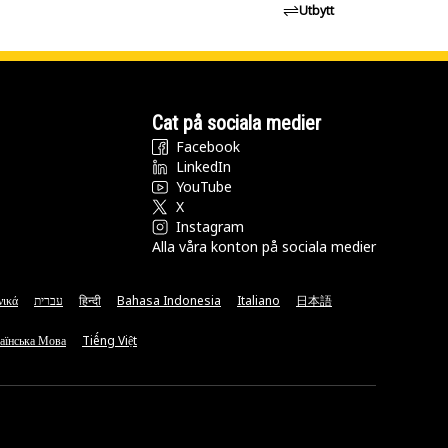
Utbytt
Cat på sociala medier
Facebook
LinkedIn
YouTube
X
Instagram
Alla våra konton på sociala medier
νικά
עברית
हिन्दी
Bahasa Indonesia
Italiano
日本語
аїнська Мова
Tiếng Việt