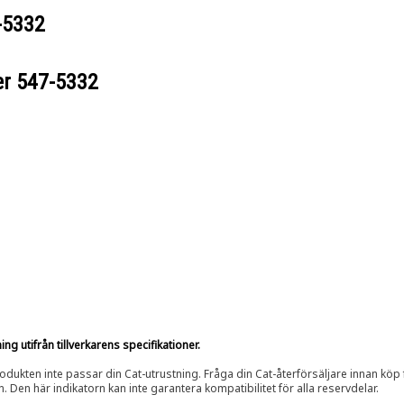
-5332
er
547-5332
g utifrån tillverkarens specifikationer.
rodukten inte passar din Cat-utrustning. Fråga din Cat-återförsäljare innan köp fö
n. Den här indikatorn kan inte garantera kompatibilitet för alla reservdelar.