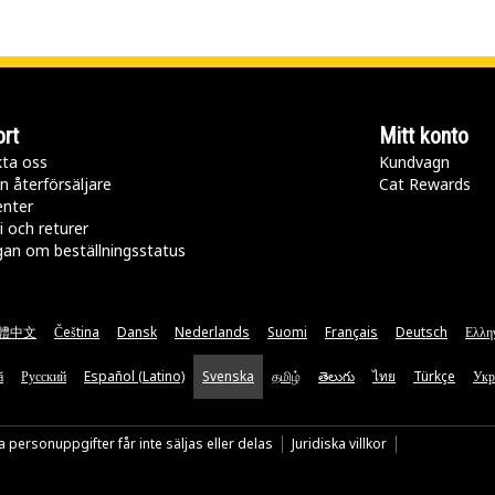
rt
Mitt konto
ta oss
Kundvagn
n återförsäljare
Cat Rewards
enter
i och returer
gan om beställningsstatus
體中文
Čeština
Dansk
Nederlands
Suomi
Français
Deutsch
Ελλη
ă
Русский
Español (Latino)
Svenska
தமிழ்
తెలుగు
ไทย
Türkçe
Укр
 personuppgifter får inte säljas eller delas
Juridiska villkor