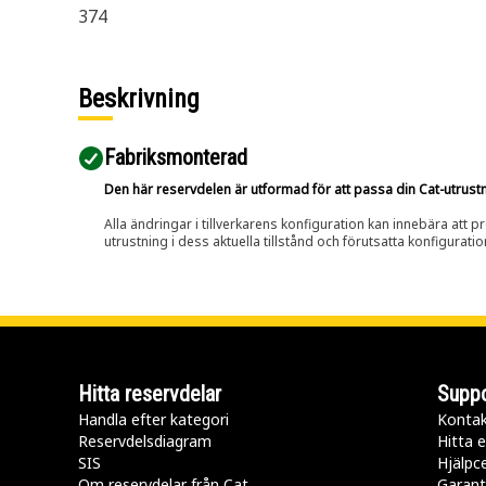
374
Beskrivning
Fabriksmonterad
Den här reservdelen är utformad för att passa din Cat-utrustnin
Alla ändringar i tillverkarens konfiguration kan innebära att p
utrustning i dess aktuella tillstånd och förutsatta konfiguratio
Hitta reservdelar
Suppo
Handla efter kategori
Kontak
Reservdelsdiagram
Hitta e
SIS
Hjälpc
Om reservdelar från Cat
Garant