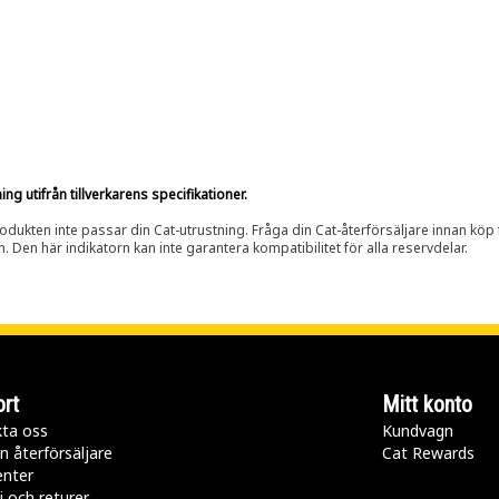
g utifrån tillverkarens specifikationer.
rodukten inte passar din Cat-utrustning. Fråga din Cat-återförsäljare innan köp fö
n. Den här indikatorn kan inte garantera kompatibilitet för alla reservdelar.
rt
Mitt konto
ta oss
Kundvagn
n återförsäljare
Cat Rewards
enter
i och returer