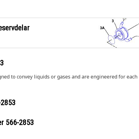
eservdelar
53
igned to convey liquids or gases and are engineered for each
-2853
er
566-2853