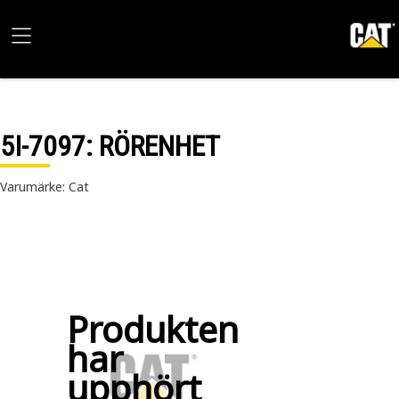
5I-7097
: RÖRENHET
Varumärke: Cat
Produkten
har
upphört