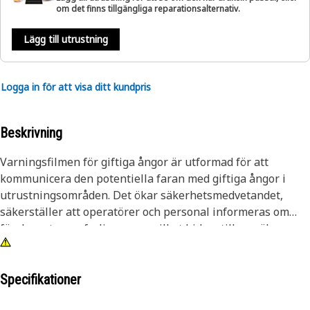
om det finns tillgängliga reparationsalternativ.
Lägg till utrustning
Logga in för att visa ditt kundpris
Beskrivning
Varningsfilmen för giftiga ångor är utformad för att
kommunicera den potentiella faran med giftiga ångor i
utrustningsområden. Det ökar säkerhetsmedvetandet,
säkerställer att operatörer och personal informeras om
förekomsten av farliga gaser, vilket bidrar till en säkrare
arbetsmiljö och minimerar hälsorisker.
Attribut:
Specifikationer
• Mycket synlig och uppseendeväckande film med tydliga