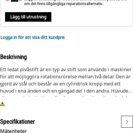
om det finns tillgängliga reparationsalternativ.
Lägg till utrustning
Logga in för att visa ditt kundpris
Beskrivning
Ett ledat pivåstift är en typ av stift som används i maskiner
för att möjliggöra rotationsrörelse mellan två delar. Den är
gjord av stål och består av en cylindrisk kropp med ett
huvud i ena änden och en gängad del i den andra. Huvudet
ska passa in i ett uttag eller hus, medan den gängade delen
används för att säkra stiftet på plats med en mutter eller
annat fästelement.
Specifikationer
Attribut:
Mätenheter