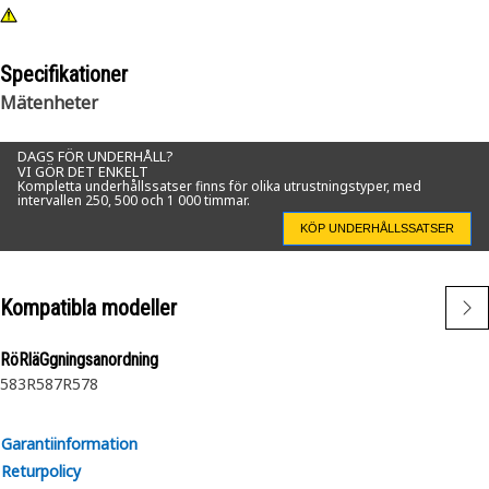
Specifikationer
Mätenheter
DAGS FÖR UNDERHÅLL?
VI GÖR DET ENKELT
Kompletta underhållssatser finns för olika utrustningstyper, med
intervallen 250, 500 och 1 000 timmar.
KÖP UNDERHÅLLSSATSER
Kompatibla modeller
RöRläGgningsanordning
583R
587R
578
Garantiinformation
Returpolicy