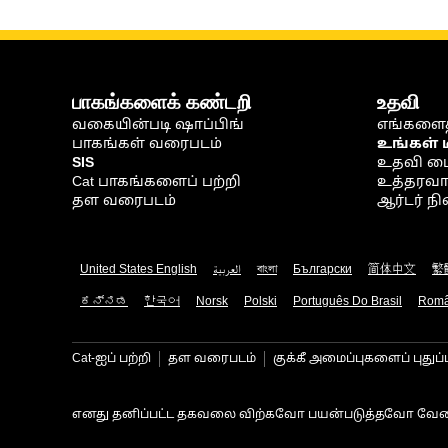
பாகங்களைக் கண்டறி
உதவி
வகையின்படி ஷாப்பிங்
எங்களைத
பாகங்கள் வரைபடம்
உங்கள் 
SIS
உதவி ம
Cat பாகங்களைப் பற்றி
உத்தரவாதம
தள வரைபடம்
ஆர்டர் 
United States English
العربية
বাংলা
Български
简体中文
繁
ಕನ್ನಡ
한국어
Norsk
Polski
Português Do Brasil
Rom
Cat-ஐப் பற்றி
தள வரைபடம்
குக்கீ அமைப்புகளைப் புதுப்
எனது தனிப்பட்ட தகவலை விற்கவோ பயன்படுத்தவோ வேண