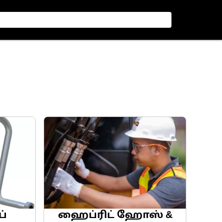
ப்
ஹைப்ரிட் ஹோஸ் &