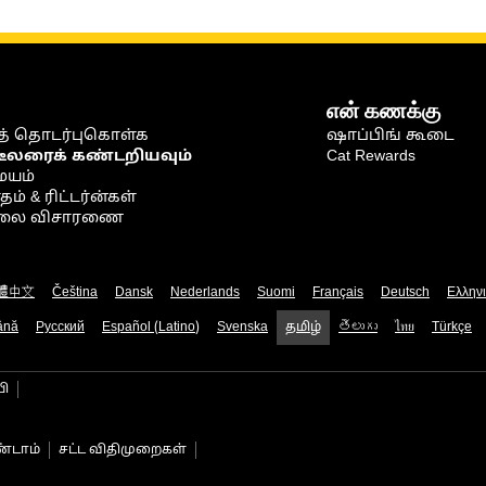
என் கணக்கு
் தொடர்புகொள்க
ஷாப்பிங் கூடை
டீலரைக் கண்டறியவும்
Cat Rewards
ையம்
் & ரிட்டர்ன்கள்
நிலை விசாரணை
體中文
Čeština
Dansk
Nederlands
Suomi
Français
Deutsch
Ελλην
ână
Русский
Español (Latino)
Svenska
தமிழ்
తెలుగు
ไทย
Türkçe
பி
்டாம்
சட்ட விதிமுறைகள்