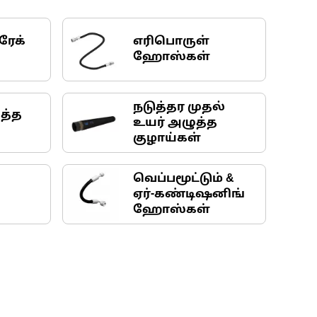
ரேக்
எரிபொருள்
ஹோஸ்கள்
நடுத்தர முதல்
த்த
உயர் அழுத்த
குழாய்கள்
வெப்பமூட்டும் &
ஏர்-கண்டிஷனிங்
ஹோஸ்கள்