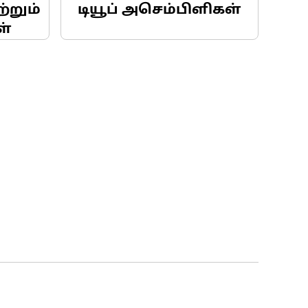
்றும்
டியூப் அசெம்பிளிகள்
ள்