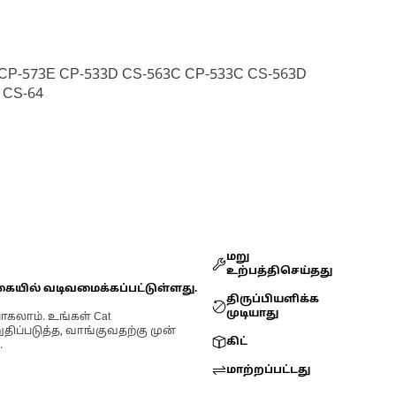
6 CP-573E CP-533D CS-563C CP-533C CS-563D
 CS-64
மறு
உற்பத்திசெய்தது
கையில் வடிவமைக்கப்பட்டுள்ளது.
திருப்பியளிக்க
முடியாது
ோகலாம். உங்கள் Cat
்படுத்த, வாங்குவதற்கு முன்
கிட்
.
மாற்றப்பட்டது