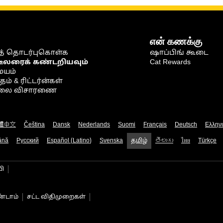
என் கணக்கு
் தொடர்புகொள்க
ஷாப்பிங் கூடை
டீலரைக் கண்டறியவும்
Cat Rewards
ையம்
் & ரிட்டர்ன்கள்
நிலை விசாரணை
體中文
Čeština
Dansk
Nederlands
Suomi
Français
Deutsch
Ελλην
ână
Русский
Español (Latino)
Svenska
தமிழ்
తెలుగు
ไทย
Türkçe
பி
்டாம்
சட்ட விதிமுறைகள்