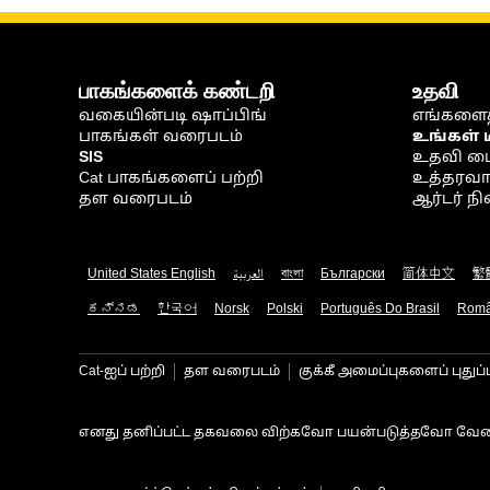
பாகங்களைக் கண்டறி
உதவி
வகையின்படி ஷாப்பிங்
எங்களைத
பாகங்கள் வரைபடம்
உங்கள் 
SIS
உதவி ம
Cat பாகங்களைப் பற்றி
உத்தரவாதம
தள வரைபடம்
ஆர்டர் 
United States English
العربية
বাংলা
Български
简体中文
繁
ಕನ್ನಡ
한국어
Norsk
Polski
Português Do Brasil
Rom
Cat-ஐப் பற்றி
தள வரைபடம்
குக்கீ அமைப்புகளைப் புதுப்
எனது தனிப்பட்ட தகவலை விற்கவோ பயன்படுத்தவோ வேண