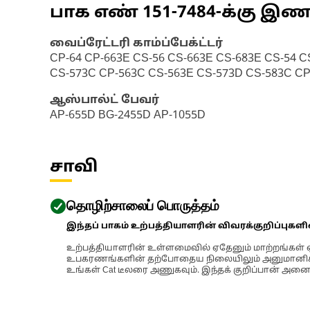
பாக எண்
151-7484
-க்கு இ
வைப்ரேட்டரி காம்ப்பேக்ட்டர்
CP-64 CP-663E CS-56 CS-663E CS-683E CS-54 C
CS-573C CP-563C CS-563E CS-573D CS-583C CP
ஆஸ்பால்ட் பேவர்
AP-655D BG-2455D AP-1055D
சாவி
தொழிற்சாலைப் பொருத்தம்
இந்தப் பாகம் உற்பத்தியாளரின் விவரக்குறிப்புகள
உற்பத்தியாளரின் உள்ளமைவில் ஏதேனும் மாற்றங்கள் ஏற
உபகரணங்களின் தற்போதைய நிலையிலும் அனுமானிக்கப்
உங்கள் Cat டீலரை அணுகவும். இந்தக் குறிப்பான் அனைத