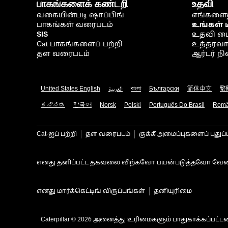
பாகங்களைக் கண்டறி
உதவி
வகையின்படி ஷாப்பிங்
எங்களைத
பாகங்கள் வரைபடம்
உங்கள் 
SIS
உதவி ம
Cat பாகங்களைப் பற்றி
உத்தரவாதம
தள வரைபடம்
ஆர்டர் 
United States English
العربية
বাংলা
Български
简体中文
繁
ಕನ್ನಡ
한국어
Norsk
Polski
Português Do Brasil
Rom
Cat-ஐப் பற்றி
தள வரைபடம்
குக்கீ அமைப்புகளைப் புதுப்
எனது தனிப்பட்ட தகவலை விற்கவோ பயன்படுத்தவோ வேண
எனது மார்க்கெட்டிங் விருப்பங்கள்
தனியுரிமை
Caterpillar © 2026 அனைத்து உரிமைகளும் பாதுகாக்கப்பட்