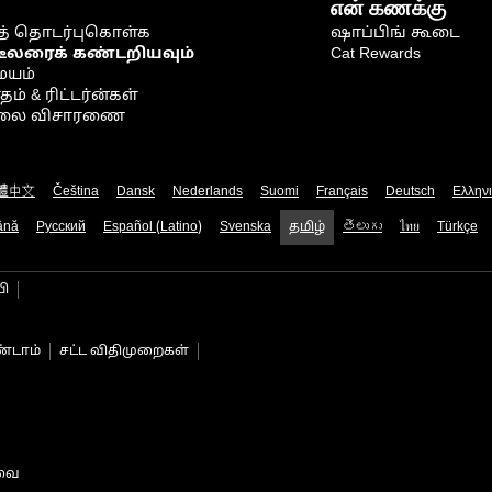
என் கணக்கு
் தொடர்புகொள்க
ஷாப்பிங் கூடை
டீலரைக் கண்டறியவும்
Cat Rewards
ையம்
் & ரிட்டர்ன்கள்
நிலை விசாரணை
體中文
Čeština
Dansk
Nederlands
Suomi
Français
Deutsch
Ελλην
ână
Русский
Español (Latino)
Svenska
தமிழ்
తెలుగు
ไทย
Türkçe
பி
்டாம்
சட்ட விதிமுறைகள்
டவை