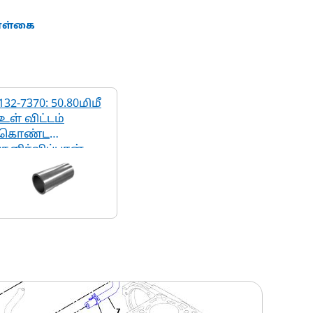
கொள்கை
132-7370: 50.80மிமீ
உள் விட்டம்
கொண்ட
குளிர்விப்பான்
குழாய்