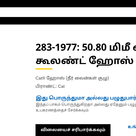
283-1977
: 50.80 மி
கூலண்ட் ஹோஸ்
Cat® ஹோஸ் (நீர் லைன்கள் குழு)
பிராண்ட்: Cat
இது பொருந்துமா அல்லது பழுதுபார
இந்தப் பாகம் பொருந்துகிறதா அல்லது ஏதேனும் பழுது
உபகரணத்தைச் சேர்க்கவும்.
உங
விலையைச் சரிபார்க்கவும்