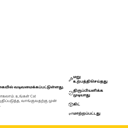
மறு
உற்பத்திசெய்தது
கையில் வடிவமைக்கப்பட்டுள்ளது.
திருப்பியளிக்க
முடியாது
ோகலாம். உங்கள் Cat
்படுத்த, வாங்குவதற்கு முன்
கிட்
.
மாற்றப்பட்டது