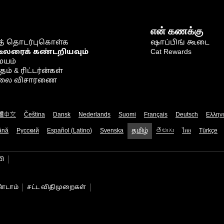
என் கணக்கு
் தொடர்புகொள்க
ஷாப்பிங் கூடை
டீலரைக் கண்டறியவும்
Cat Rewards
ையம்
் & ரிட்டர்ன்கள்
நிலை விசாரணை
體中文
Čeština
Dansk
Nederlands
Suomi
Français
Deutsch
Ελλην
ână
Русский
Español (Latino)
Svenska
தமிழ்
తెలుగు
ไทย
Türkçe
பி
்டாம்
சட்ட விதிமுறைகள்