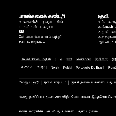
பாகங்களைக் கண்டறி
உதவி
வகையின்படி ஷாப்பிங்
எங்களைத
பாகங்கள் வரைபடம்
உங்கள் 
SIS
உதவி ம
Cat பாகங்களைப் பற்றி
உத்தரவாதம
தள வரைபடம்
ஆர்டர் 
United States English
العربية
বাংলা
Български
简体中文
繁
ಕನ್ನಡ
한국어
Norsk
Polski
Português Do Brasil
Rom
Cat-ஐப் பற்றி
தள வரைபடம்
குக்கீ அமைப்புகளைப் புதுப்
எனது தனிப்பட்ட தகவலை விற்கவோ பயன்படுத்தவோ வேண
எனது மார்க்கெட்டிங் விருப்பங்கள்
தனியுரிமை