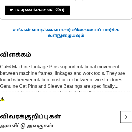
உபகரணங்களைச் சேர்
உங்கள் வாடிக்கையாளர் விலையைப் பார்க்க
உள்நுழையவும்
விளக்கம்
Cat® Machine Linkage Pins support rotational movement
between machine frames, linkages and work tools. They are
found wherever rotation must occur between two structures.
Genuine Cat Pins and Sleeve Bearings are specifically
designed to operate as a system to deliver the performance you
expect. Caterpillar design engineers match the right
combination of dimensions, materials, heat treatment, surface
treatments and finish to each part to enable them to work and
விவரக்குறிப்புகள்
wear effectively with all the other neighboring and dependent
parts.
அளவீட்டு அலகுகள்