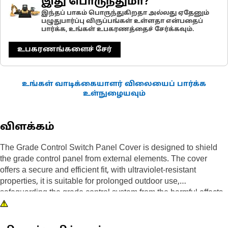
இது பொருந்துமா?
இந்தப் பாகம் பொருந்துகிறதா அல்லது ஏதேனும்
பழுதுபார்ப்பு விருப்பங்கள் உள்ளதா என்பதைப்
பார்க்க, உங்கள் உபகரணத்தைச் சேர்க்கவும்.
உபகரணங்களைச் சேர்
உங்கள் வாடிக்கையாளர் விலையைப் பார்க்க
உள்நுழையவும்
விளக்கம்
The Grade Control Switch Panel Cover is designed to shield
the grade control panel from external elements. The cover
offers a secure and efficient fit, with ultraviolet-resistant
properties, it is suitable for prolonged outdoor use,
safeguarding the grade control system from the harmful effects
of sunlight. Quick-release mechanisms facilitate easy access to
the panel, while sealed seams provide enhanced protection
against moisture.