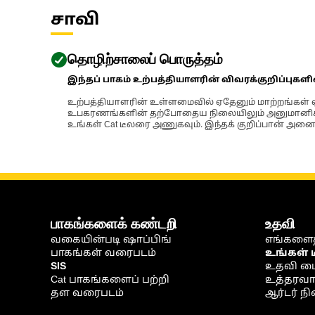
சாவி
தொழிற்சாலைப் பொருத்தம்
இந்தப் பாகம் உற்பத்தியாளரின் விவரக்குறிப்புகள
உற்பத்தியாளரின் உள்ளமைவில் ஏதேனும் மாற்றங்கள் ஏற
உபகரணங்களின் தற்போதைய நிலையிலும் அனுமானிக்கப்
உங்கள் Cat டீலரை அணுகவும். இந்தக் குறிப்பான் அனைத
பாகங்களைக் கண்டறி
உதவி
வகையின்படி ஷாப்பிங்
எங்களைத
பாகங்கள் வரைபடம்
உங்கள் 
SIS
உதவி ம
Cat பாகங்களைப் பற்றி
உத்தரவாதம
தள வரைபடம்
ஆர்டர் 