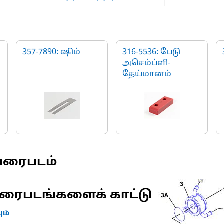
357-7890: ஷிம்
316-5536: பேடு
அசெம்ப்ளி-
தேய்மானம்
வரைபடம்
ரைபடங்களைக் காட்டு
ம்