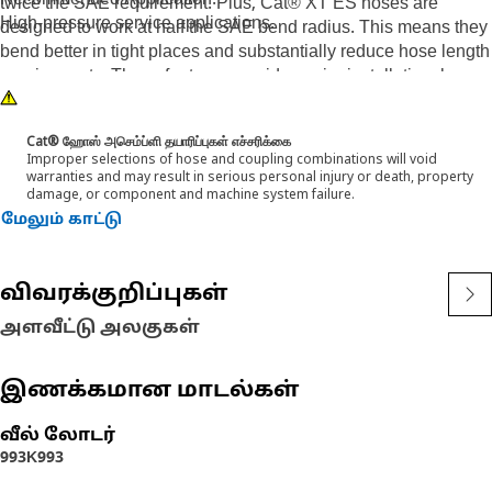
Recommended Application:
twice the SAE requirement. Plus, Cat® XT ES hoses are
High-pressure service applications.
designed to work at half the SAE bend radius. This means they
bend better in tight places and substantially reduce hose length
requirements. These features provide easier installation, long
life and excellent dependability.
Cat® ஹோஸ் அசெம்ப்ளி தயாரிப்புகள் எச்சரிக்கை
Improper selections of hose and coupling combinations will void
warranties and may result in serious personal injury or death, property
damage, or component and machine system failure.
மேலும் காட்டு
விவரக்குறிப்புகள்
அளவீட்டு அலகுகள்
இணக்கமான மாடல்கள்
வீல் லோடர்
993K
993