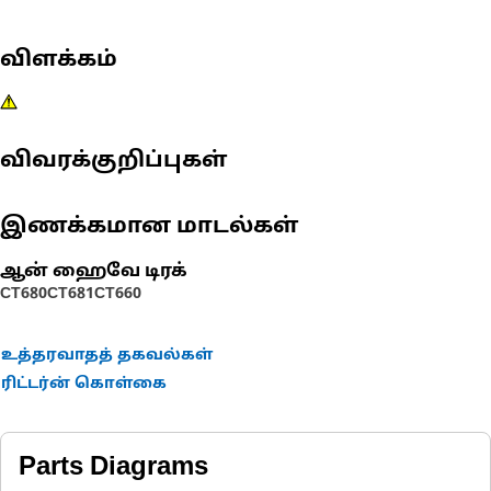
விளக்கம்
விவரக்குறிப்புகள்
இணக்கமான மாடல்கள்
ஆன் ஹைவே டிரக்
CT680
CT681
CT660
உத்தரவாதத் தகவல்கள்
ரிட்டர்ன் கொள்கை
Parts Diagrams