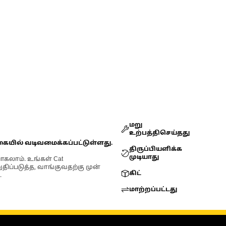
மறு
உற்பத்திசெய்தது
கையில் வடிவமைக்கப்பட்டுள்ளது.
திருப்பியளிக்க
முடியாது
ோகலாம். உங்கள் Cat
்படுத்த, வாங்குவதற்கு முன்
கிட்
.
மாற்றப்பட்டது