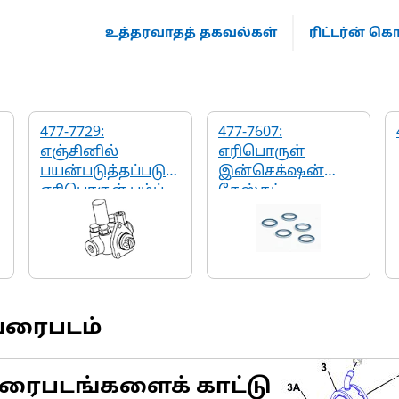
உத்தரவாதத் தகவல்கள்
ரிட்டர்ன் 
477-7729:
477-7607:
எஞ்சினில்
எரிபொருள்
பயன்படுத்தப்படும்
இன்செக்‌ஷன்
எரிபொருள் பம்ப்
கேஸ்கட்
வரைபடம்
ரைபடங்களைக் காட்டு