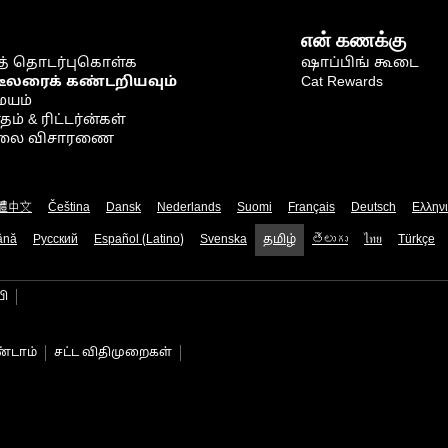
என் கணக்கு
் தொடர்புகொள்க
ஷாப்பிங் கூடை
டீலரைக் கண்டறியவும்
Cat Rewards
ையம்
் & ரிட்டர்ன்கள்
நிலை விசாரணை
體中文
Čeština
Dansk
Nederlands
Suomi
Français
Deutsch
Ελλην
ână
Русский
Español (Latino)
Svenska
தமிழ்
తెలుగు
ไทย
Türkçe
பி
்டாம்
சட்ட விதிமுறைகள்