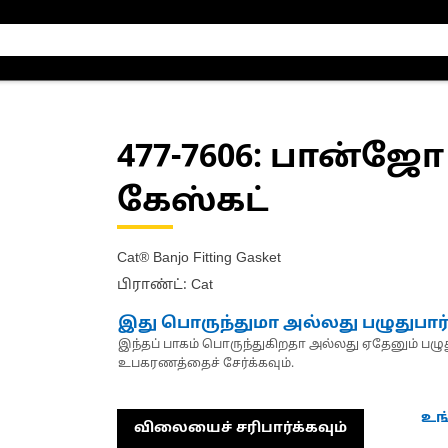
477-7606
: பான்ஜோ
கேஸ்கட்
Cat® Banjo Fitting Gasket
பிராண்ட்: Cat
இது பொருந்துமா அல்லது பழுதுபார
இந்தப் பாகம் பொருந்துகிறதா அல்லது ஏதேனும் பழுது
உபகரணத்தைச் சேர்க்கவும்.
உங
விலையைச் சரிபார்க்கவும்