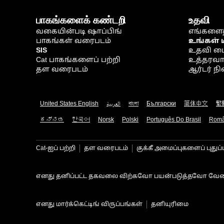
பாகங்களைக் கண்டறி
உதவி
வகையின்படி ஷாப்பிங்
எங்களைத
பாகங்கள் வரைபடம்
உங்கள் 
SIS
உதவி ம
Cat பாகங்களைப் பற்றி
உத்தரவாதம
தள வரைபடம்
ஆர்டர் 
United States English
العربية
বাংলা
Български
简体中文
繁
ಕನ್ನಡ
한국어
Norsk
Polski
Português Do Brasil
Rom
Cat-ஐப் பற்றி
தள வரைபடம்
குக்கீ அமைப்புகளைப் புதுப்
எனது தனிப்பட்ட தகவலை விற்கவோ பயன்படுத்தவோ வேண
எனது மார்க்கெட்டிங் விருப்பங்கள்
தனியுரிமை