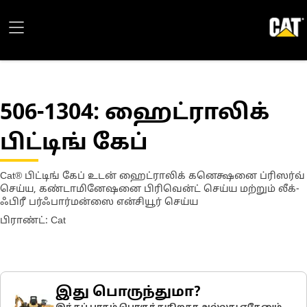
506-1304
: ஹைட்ராலிக்
பிட்டிங் கேப்
Cat® பிட்டிங் கேப் உடன் ஹைட்ராலிக் கனெக்ஷனை ப்ரிஸர்வ்
செய்ய, கண்டாமினேஷனை பிரிவென்ட் செய்ய மற்றும் லீக்-
ஃபிரீ பர்ஃபார்மன்ஸை என்சியூர் செய்ய
பிராண்ட்: Cat
இது பொருந்துமா?