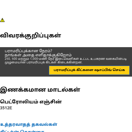
விவரக்குறிப்புகள்
பராமரிப்புக்கான நேரம்?
நாங்கள் அதை எளிதாக்குகிறோம்
250, 500 மற்றும் 1,000-மணி நேர இடைவெளிகள் உட்பட உபகரண வகையின்படி
முழுமையான பராமரிப்புக் கிட்கள் கிடைக்கின்றன.
பராமரிப்புக் கிட்களை ஷாப்பிங் செய்க
இணக்கமான மாடல்கள்
பெட்ரோலியம் எஞ்சின்
3512E
உத்தரவாதத் தகவல்கள்