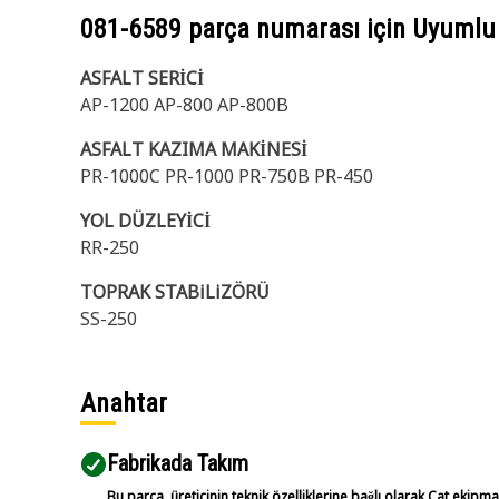
081-6589
parça numarası için Uyumlu
ASFALT SERİCİ
AP-1200 AP-800 AP-800B
ASFALT KAZIMA MAKİNESİ
PR-1000C PR-1000 PR-750B PR-450
YOL DÜZLEYİCİ
RR-250
TOPRAK STABiLiZÖRÜ
SS-250
Anahtar
Fabrikada Takım
Bu parça, üreticinin teknik özelliklerine bağlı olarak Cat ekipm