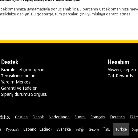
 Cat ekipmanınıza uymamasıyla sonuçlanabilir. Bu parçanın Cat ekipmanınıza m
ilcinize danışın. Bu gösterge, tüm parçalar için uyumluluğu garanti etmez.
Destek
Hesabım
Bizimle iletişime geçin
Alışveriş sepeti
Temsilcinizi bulun
Cat Rewards
Yardım Merkezi
Garanti ve İadeler
Sipariş durumu Sorgusu
體中文
Čeština
Dansk
Nederlands
Suomi
Français
Deutsch
Ελλη
ă
Русский
Español (Latino)
Svenska
தமிழ்
తెలుగు
ไทย
Türkçe
Укр