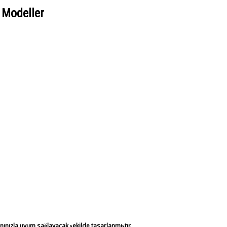
 Modeller
anınızla uyum sağlayacak şekilde tasarlanmıştır.