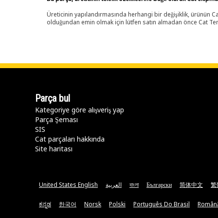
Üreticinin yapılandırmasında herhangi bir değişiklik, ürünün
olduğundan emin olmak için lütfen satın almadan önce Cat Tems
Parça bul
Kategoriye göre alışveriş yap
Parça Şeması
SIS
Cat parçaları hakkında
Site haritası
United States English
العربية
বাংলা
Български
简体中文
繁
ಕನ್ನಡ
한국어
Norsk
Polski
Português Do Brasil
Român