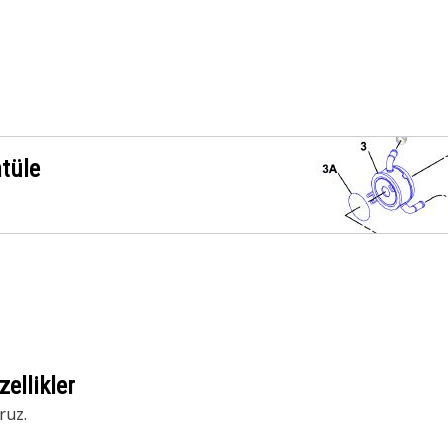
ntüle
ellikler
ruz.