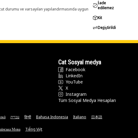
İade
edilemez
evcut durumu ve varsayılan yapılandırmasında uygun
Kit
Değiştirildi
Cat Sosyal medya
Facebook
LinkedIn
YouTube
X
Instagram
Tüm Sosyal Medya Hesapları
νικά
עברית
हिन्दी
Bahasa Indonesia
Italiano
日本語
аїнська Мова
Tiếng Việt