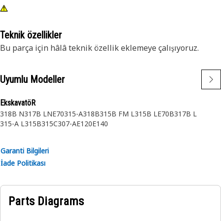
Teknik özellikler
Bu parça için hâlâ teknik özellik eklemeye çalışıyoruz.
Uyumlu Modeller
EkskavatöR
318B N
317B LN
E70
315-A
318B
315B FM L
315B L
E70B
317B L
315-A L
315B
315C
307-A
E120
E140
Garanti Bilgileri
İade Politikası
Parts Diagrams