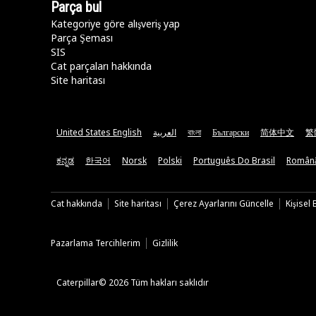
Parça bul
Kategoriye göre alışveriş yap
Parça Şeması
SIS
Cat parçaları hakkında
Site haritası
United States English
العربية
বাংলা
Български
简体中文
繁
ಕನ್ನಡ
한국어
Norsk
Polski
Português Do Brasil
Român
Cat hakkında
Site haritası
Çerez Ayarlarını Güncelle
Kişisel
Pazarlama Tercihlerim
Gizlilik
Caterpillar© 2026 Tüm hakları saklıdır