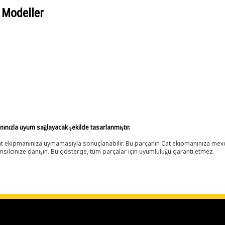
 Modeller
anınızla uyum sağlayacak şekilde tasarlanmıştır.
 Cat ekipmanınıza uymamasıyla sonuçlanabilir. Bu parçanın Cat ekipmanınıza m
ilcinize danışın. Bu gösterge, tüm parçalar için uyumluluğu garanti etmez.