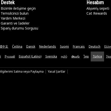
Destek
Hesabım
Bizimle iletişime geçin
Alışveriş sepeti
Temsilcinizi bulun
Cat Rewards
Yardım Merkezi
Garanti ve İadeler
Sipariş durumu Sorgusu
體中文
Čeština
Dansk
Nederlands
Suomi
Français
Deutsch
Ελλη
ă
Русский
Español (Latino)
Svenska
தமிழ்
తెలుగు
ไทย
Türkçe
Укр
 Bilgilerimi Satma veya Paylaşma
Yasal Şartlar