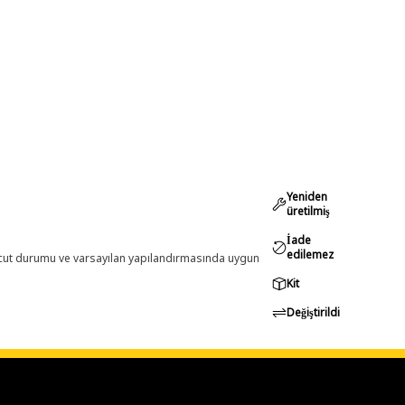
Yeniden
üretilmiş
İade
edilemez
evcut durumu ve varsayılan yapılandırmasında uygun
Kit
Değiştirildi