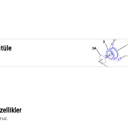
ntüle
ellikler
ruz.