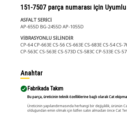
151-7507
parça numarası için Uyumlu
ASFALT SERİCİ
AP-655D BG-2455D AP-1055D
VİBRASYONLU SİLİNDİR
CP-64 CP-663E CS-56 CS-663E CS-683E CS-54 CS-
CP-563C CS-563E CS-573D CS-583C CP-533E CS-57
Anahtar
Fabrikada Takım
Bu parça, üreticinin teknik özelliklerine bağlı olarak Cat ekipm
Üreticinin yapılandırmasında herhangi bir değişiklik, ürünün
olduğundan emin olmak için lütfen satın almadan önce Cat Tems