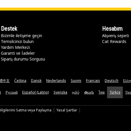
Destek
Hesabım
Bizimle iletişime geçin
Alışveriş sepeti
Temsilcinizi bulun
Cat Rewards
Yardım Merkezi
Garanti ve İadeler
Sipariş durumu Sorgusu
體中文
Čeština
Dansk
Nederlands
Suomi
Français
Deutsch
Ελλη
ă
Русский
Español (Latino)
Svenska
தமிழ்
తెలుగు
ไทย
Türkçe
Укр
 Bilgilerimi Satma veya Paylaşma
Yasal Şartlar