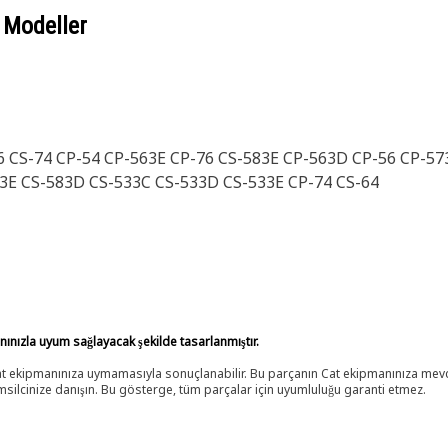
 Modeller
76 CS-74 CP-54 CP-563E CP-76 CS-583E CP-563D CP-56 CP-5
3E CS-583D CS-533C CS-533D CS-533E CP-74 CS-64
anınızla uyum sağlayacak şekilde tasarlanmıştır.
 Cat ekipmanınıza uymamasıyla sonuçlanabilir. Bu parçanın Cat ekipmanınıza m
ilcinize danışın. Bu gösterge, tüm parçalar için uyumluluğu garanti etmez.