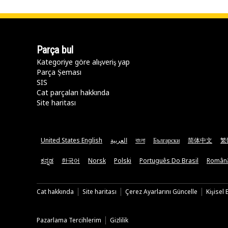
Parça bul
Kategoriye göre alışveriş yap
Parça Şeması
SIS
Cat parçaları hakkında
Site haritası
United States English
العربية
বাংলা
Български
简体中文
繁
ಕನ್ನಡ
한국어
Norsk
Polski
Português Do Brasil
Român
Cat hakkında
Site haritası
Çerez Ayarlarını Güncelle
Kişisel
Pazarlama Tercihlerim
Gizlilik