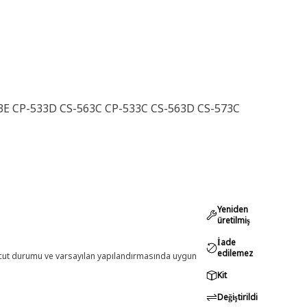
73E CP-533D CS-563C CP-533C CS-563D CS-573C
Yeniden
üretilmiş
İade
edilemez
evcut durumu ve varsayılan yapılandırmasında uygun
Kit
Değiştirildi