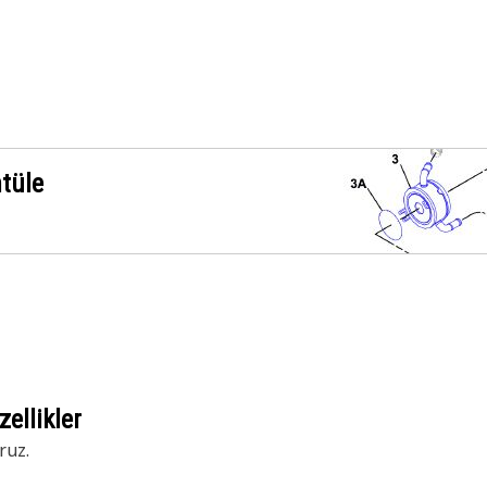
ntüle
ellikler
ruz.