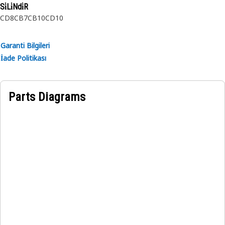
Si̇Li̇Ndi̇R
CD8
CB7
CB10
CD10
Garanti Bilgileri
İade Politikası
Parts Diagrams