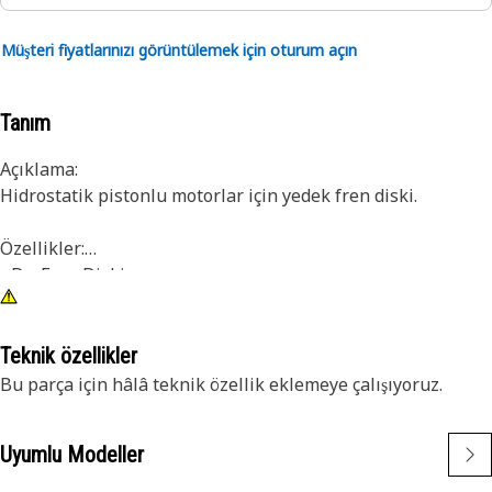
Müşteri fiyatlarınızı görüntülemek için oturum açın
Tanım
Açıklama:
Hidrostatik pistonlu motorlar için yedek fren diski.
Özellikler:
• Dış Fren Diski
Uygulama:
Daha fazla bilgi için kullanıcı kılavuzunuza bakın veya
Teknik özellikler
yerel Cat Temsilcinizle iletişime geçin.
Bu parça için hâlâ teknik özellik eklemeye çalışıyoruz.
Uyumlu Modeller